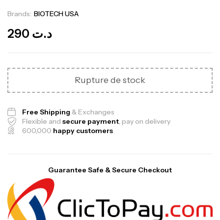
Brands:
BIOTECH USA
Out Of Stock
290
د.ت
Rupture de stock
Free Shipping
& Exchanges
Flexible and
secure payment
, pay on delivery
600,000
happy customers
Guarantee Safe & Secure Checkout