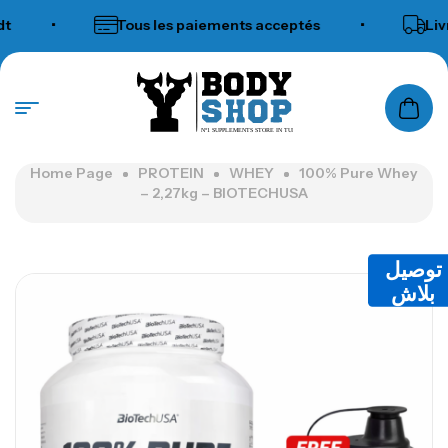
•
Tous les paiements acceptés
•
Livrai
N°1 SUPPLEMENTS STORE IN TUNISIA
Home Page
PROTEIN
WHEY
100% Pure Whey
– 2,27kg – BIOTECHUSA
توصيل
بلاش