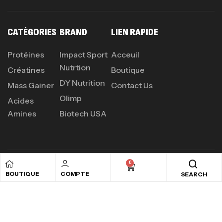
Protein Matrix – 2000g – 7Nutrition
CATÉGORIES
BRAND
LIEN RAPIDE
,
PROTEIN
WHEY
260
د.ت
Protéines
Impact Sport
Acceuil
Nutrtion
Créatines
Boutique
DY Nutrition
Mass Gainer
Contact Us
GH SURGE 90 CAPSULES
92
د.ت
Olimp
Acides
Autres
Amines
Biotech USA
0
PROFITEZ D'UN SHAKER CADEAU
BOUTIQUE
COMPTE
SEARCH
POUR CHAQUE COMMANDE PLUS DE
120DT