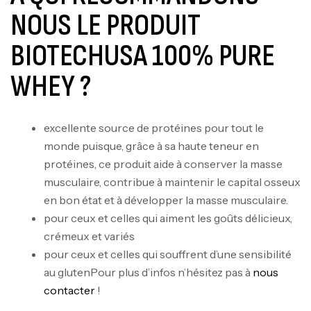
NOUS LE PRODUIT
BIOTECHUSA
100% PURE
Mega Creatine CREAPURE – 306 Gr –
Biotech USA
WHEY ?
CREATINE
126
د.ت
excellente source de protéines pour tout le
monde puisque, grâce à sa haute teneur en
100% Pure Whey – 2,27kg – BIOTECHUSA
protéines, ce produit aide à conserver la masse
Autres
musculaire, contribue à maintenir le capital osseux
269
د.ت
en bon état et à développer la masse musculaire.
pour ceux et celles qui aiment les goûts délicieux,
crémeux et variés
Omega 3 – 100 Gélules – Scitec Nutrition
pour ceux et celles qui souffrent d’une sensibilité
Autres
au glutenPour plus d’infos n’hésitez pas à
nous
84
د.ت
contacter
!