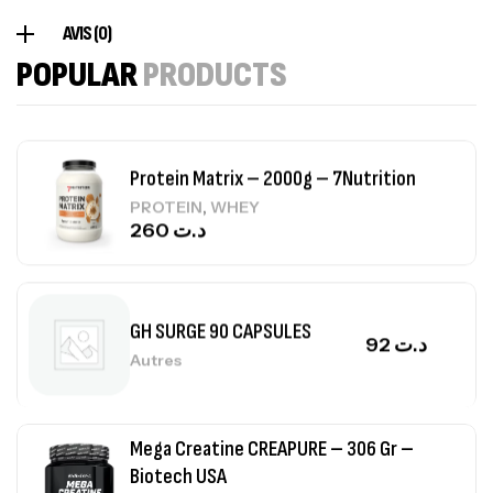
Creatine (CreapureⓇ) – 500g –
AVIS (0)
7Nutrition
POPULAR
PRODUCTS
CREATINE
150
د.ت
Protein Matrix – 2000g – 7Nutrition
,
PROTEIN
WHEY
260
د.ت
GH SURGE 90 CAPSULES
92
د.ت
Autres
Mega Creatine CREAPURE – 306 Gr –
Biotech USA