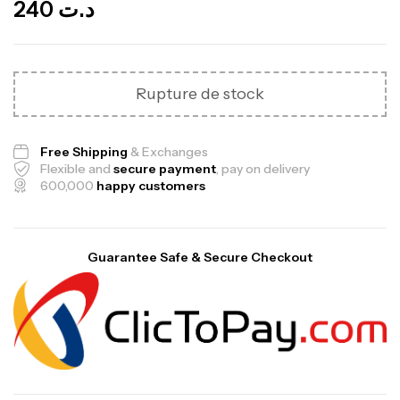
240
د.ت
Rupture de stock
Free Shipping
& Exchanges
Flexible and
secure payment
, pay on delivery
600,000
happy customers
Guarantee Safe & Secure Checkout