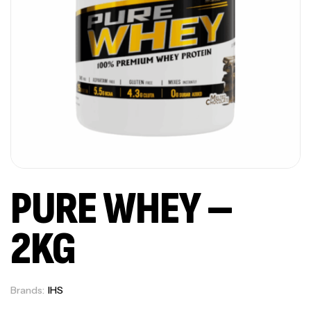
PURE WHEY –
2KG
Brands:
IHS
Out Of Stock