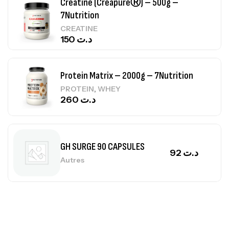
Creatine (CreapureⓇ) – 500g –
7Nutrition
CREATINE
150
د.ت
Protein Matrix – 2000g – 7Nutrition
,
PROTEIN
WHEY
260
د.ت
GH SURGE 90 CAPSULES
92
د.ت
Autres
Mega Creatine CREAPURE – 306 Gr –
Biotech USA
CREATINE