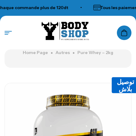
aque commande plus de 120dt
•
Tous les paiements
N°1 SUPPLEMENTS STORE IN TUNISIA
Home Page
Autres
Pure Whey – 2kg
توصيل
بلاش