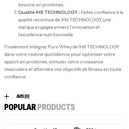
besoins en protéines.
Qualité IHS TECHNOLOGY :
Faites confiance à la
Mega Creatine CREAPURE – 306 Gr –
qualité reconnue de IHS TECHNOLOGY, une
Biotech USA
marque engagée envers l’innovation et
CREATINE
l’excellence nutritionnelle.
126
د.ت
Finalement Intégrez Pure Whey de IHS TECHNOLOGY
dans votre routine quotidienne pour optimiser votre
100% Pure Whey – 2,27kg – BIOTECHUSA
apport en protéines, stimuler votre croissance
Autres
musculaire et atteindre vos objectifs de fitness en toute
269
د.ت
confiance.
Omega 3 – 100 Gélules – Scitec Nutrition
AVIS (0)
Autres
POPULAR
PRODUCTS
84
د.ت