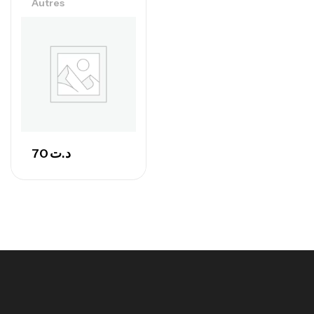
Autres
Protein Matrix – 2000g – 7Nutrition
,
PROTEIN
WHEY
260
د.ت
GH SURGE 90 CAPSULES
92
د.ت
Autres
70
د.ت