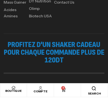
DY Nutrition
Mass Gainer
Contact Us
Olimp
Acides
Amines
Biotech USA
PROFITEZ D'UN SHAKER CADEAU
POUR CHAQUE COMMANDE PLUS DE
120DT
Copyright © 2024
Ads valley.
All rights reserved
0
BOUTIQUE
COMPTE
SEARCH