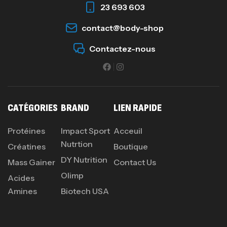
23 693 603
contact@body-shop
Omega 3 – 100 Gélules – Scitec Nutrition
Autres
Contactez-nous
84
د.ت
Creatine (CreapureⓇ) – 500g –
7Nutrition
CATÉGORIES
BRAND
LIEN RAPIDE
CREATINE
150
د.ت
Protéines
Impact Sport
Acceuil
Nutrtion
Créatines
Boutique
DY Nutrition
Protein Matrix – 2000g – 7Nutrition
Mass Gainer
Contact Us
Olimp
,
PROTEIN
WHEY
Acides
260
د.ت
Amines
Biotech USA