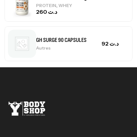
,
PROTEIN
WHEY
260
د.ت
GH SURGE 90 CAPSULES
92
د.ت
Autres
Mega Creatine CREAPURE – 306 Gr –
Biotech USA
CREATINE
126
د.ت
100% Pure Whey – 2,27kg – BIOTECHUSA
Autres
269
د.ت