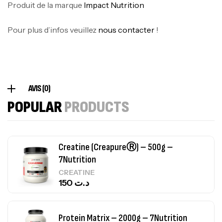
Produit de la marque
Impact Nutrition
100% Pure Whey – 2,27kg – BIOTECHUSA
Pour plus d’infos veuillez
nous contacter
!
Autres
269
د.ت
Omega 3 – 100 Gélules – Scitec Nutrition
AVIS (0)
Autres
POPULAR
PRODUCTS
84
د.ت
Creatine (CreapureⓇ) – 500g –
7Nutrition
CREATINE
150
د.ت
Protein Matrix – 2000g – 7Nutrition