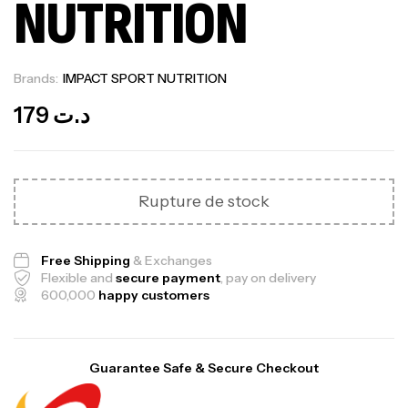
NUTRITION
Brands:
IMPACT SPORT NUTRITION
Out Of Stock
179
د.ت
Rupture de stock
Free Shipping
& Exchanges
Flexible and
secure payment
, pay on delivery
600,000
happy customers
Guarantee Safe & Secure Checkout