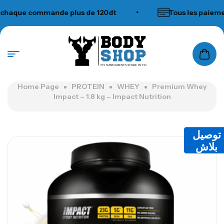
haque commande plus de 120dt
•
Tous les paiement
N°1 SUPPLEMENTS STORE IN TUNISIA
Home Page
PROTEIN
WHEY
Premium Whey
Impact – 1.8 kg – Impact Nutrition
توصيل
بلاش