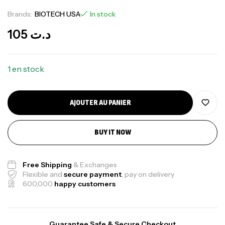
Brands:
BIOTECH USA
In stock
105
د.ت
1 en stock
AJOUTER AU PANIER
BUY IT NOW
Free Shipping
& Exchanges
Flexible and
secure payment
, pay on delivery
600,000
happy customers
Guarantee Safe & Secure Checkout