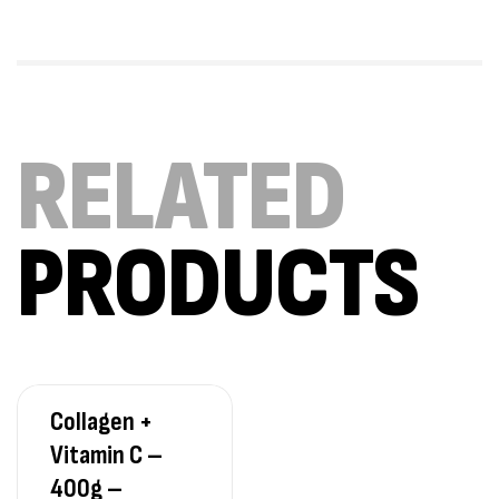
100% Pure Whey – 2,27kg – BIOTECHUSA
Autres
269
د.ت
Omega 3 – 100 Gélules – Scitec Nutrition
RELATED
Autres
84
د.ت
PRODUCTS
Creatine (CreapureⓇ) – 500g –
7Nutrition
CREATINE
150
د.ت
Collagen +
Protein Matrix – 2000g – 7Nutrition
Vitamin C –
,
PROTEIN
WHEY
400g –
260
د.ت