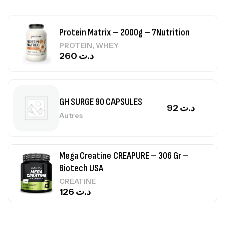
Protein Matrix – 2000g – 7Nutrition
,
PROTEIN
WHEY
260
د.ت
GH SURGE 90 CAPSULES
92
د.ت
Autres
Mega Creatine CREAPURE – 306 Gr –
Biotech USA
CREATINE
126
د.ت