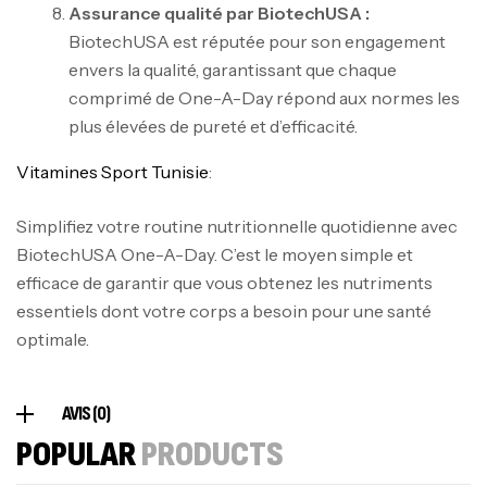
Biotech USA
Assurance qualité par BiotechUSA :
CREATINE
BiotechUSA est réputée pour son engagement
126
د.ت
envers la qualité, garantissant que chaque
comprimé de One-A-Day répond aux normes les
plus élevées de pureté et d’efficacité.
100% Pure Whey – 2,27kg – BIOTECHUSA
Autres
Vitamines Sport Tunisie
:
269
د.ت
Simplifiez votre routine nutritionnelle quotidienne avec
BiotechUSA One-A-Day. C’est le moyen simple et
Omega 3 – 100 Gélules – Scitec Nutrition
efficace de garantir que vous obtenez les nutriments
Autres
essentiels dont votre corps a besoin pour une santé
84
د.ت
optimale.
Creatine (CreapureⓇ) – 500g –
AVIS (0)
7Nutrition
POPULAR
PRODUCTS
CREATINE
150
د.ت