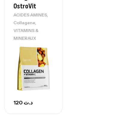
OstroVit
,
ACIDES AMINES
,
Collagene
GH SURGE 90 CAPSULES
92
د.ت
VITAMINS &
Autres
MINERAUX
120
د.ت