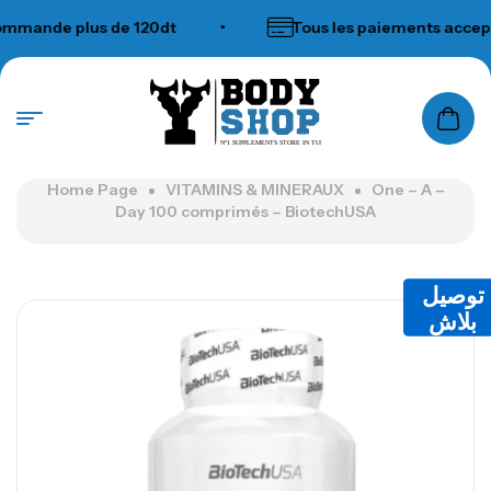
ande plus de 120dt
•
Tous les paiements acceptés
N°1 SUPPLEMENTS STORE IN TUNISIA
Home Page
VITAMINS & MINERAUX
One – A –
Day 100 comprimés – BiotechUSA
توصيل
بلاش