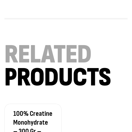
100% Pure Whey – 2,27kg – BIOTECHUSA
Autres
269
د.ت
Omega 3 – 100 Gélules – Scitec Nutrition
RELATED
Autres
84
د.ت
PRODUCTS
Creatine (CreapureⓇ) – 500g –
7Nutrition
CREATINE
150
د.ت
100% Creatine
Protein Matrix – 2000g – 7Nutrition
Monohydrate
,
PROTEIN
WHEY
– 300 Gr –