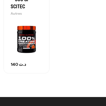
260
د.ت
SCITEC
Autres
GH SURGE 90 CAPSULES
92
د.ت
Autres
140
د.ت