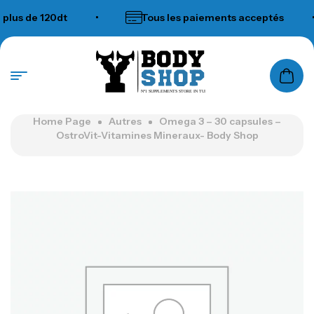
s de 120dt
•
Tous les paiements acceptés
•
N°1 SUPPLEMENTS STORE IN TUNISIA
Home Page
Autres
Omega 3 – 30 capsules –
OstroVit-Vitamines Mineraux- Body Shop