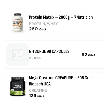
150
د.ت
Protein Matrix – 2000g – 7Nutrition
,
PROTEIN
WHEY
260
د.ت
GH SURGE 90 CAPSULES
92
د.ت
Autres
Mega Creatine CREAPURE – 306 Gr –
Biotech USA
CREATINE
126
د.ت