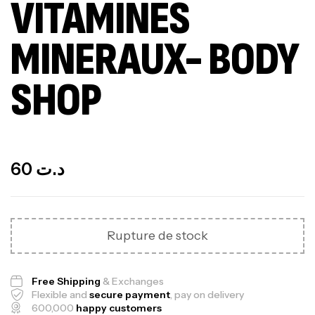
VITAMINES
MINERAUX- BODY
SHOP
Out Of Stock
60
د.ت
Rupture de stock
Free Shipping
& Exchanges
Flexible and
secure payment
, pay on delivery
600,000
happy customers