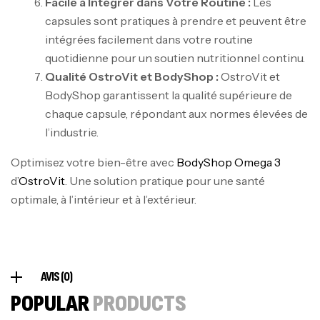
Facile à Intégrer dans Votre Routine :
Les
Biotech USA
capsules sont pratiques à prendre et peuvent être
CREATINE
intégrées facilement dans votre routine
126
د.ت
quotidienne pour un soutien nutritionnel continu.
Qualité OstroVit et BodyShop :
OstroVit et
100% Pure Whey – 2,27kg – BIOTECHUSA
BodyShop garantissent la qualité supérieure de
Autres
chaque capsule, répondant aux normes élevées de
269
د.ت
l’industrie.
Optimisez votre bien-être avec
BodyShop Omega 3
d’
OstroVit
. Une solution pratique pour une santé
Omega 3 – 100 Gélules – Scitec Nutrition
optimale, à l’intérieur et à l’extérieur.
Autres
84
د.ت
Creatine (CreapureⓇ) – 500g –
AVIS (0)
7Nutrition
POPULAR
PRODUCTS
CREATINE