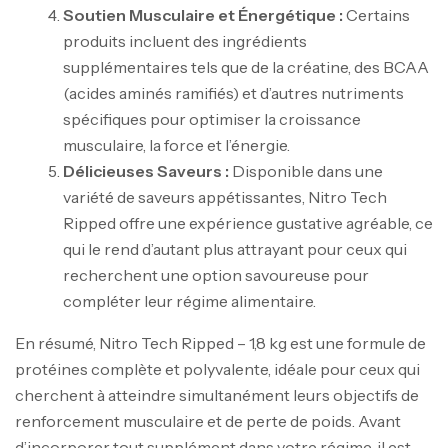
Soutien Musculaire et Énergétique :
Certains
produits incluent des ingrédients
supplémentaires tels que de la créatine, des BCAA
(acides aminés ramifiés) et d’autres nutriments
spécifiques pour optimiser la croissance
musculaire, la force et l’énergie.
Délicieuses Saveurs :
Disponible dans une
variété de saveurs appétissantes, Nitro Tech
Ripped offre une expérience gustative agréable, ce
qui le rend d’autant plus attrayant pour ceux qui
recherchent une option savoureuse pour
compléter leur régime alimentaire.
Mega Creatine CREAPURE – 306 Gr –
En résumé, Nitro Tech Ripped – 1,8 kg est une formule de
Biotech USA
protéines complète et polyvalente, idéale pour ceux qui
CREATINE
126
د.ت
cherchent à atteindre simultanément leurs objectifs de
renforcement musculaire et de perte de poids. Avant
d’incorporer tout supplément dans votre régime, il est