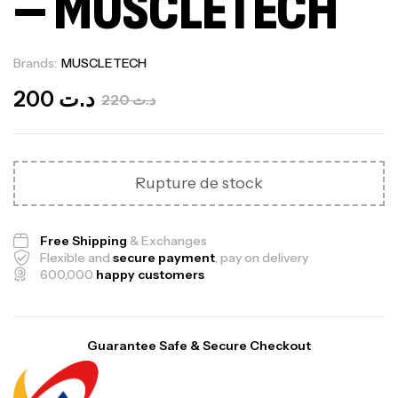
– MUSCLETECH
Brands:
MUSCLETECH
Out Of Stock
200
د.ت
220
د.ت
Rupture de stock
Free Shipping
& Exchanges
Flexible and
secure payment
, pay on delivery
600,000
happy customers
Guarantee Safe & Secure Checkout