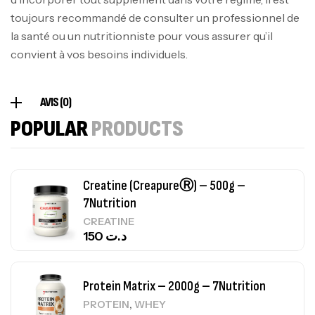
100% Pure Whey – 2,27kg – BIOTECHUSA
toujours recommandé de consulter un professionnel de
Autres
la santé ou un nutritionniste pour vous assurer qu’il
269
د.ت
convient à vos besoins individuels.
Omega 3 – 100 Gélules – Scitec Nutrition
AVIS (0)
Autres
POPULAR
PRODUCTS
84
د.ت
Creatine (CreapureⓇ) – 500g –
7Nutrition
CREATINE
150
د.ت
Protein Matrix – 2000g – 7Nutrition
,
PROTEIN
WHEY