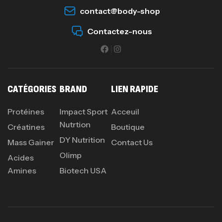
contact@body-shop
Omega 3 – 100 Gélules – Scitec Nutrition
Autres
Contactez-nous
84
د.ت
Creatine (CreapureⓇ) – 500g –
7Nutrition
CATÉGORIES
BRAND
LIEN RAPIDE
CREATINE
150
د.ت
Protéines
Impact Sport
Acceuil
Nutrtion
Créatines
Boutique
DY Nutrition
Protein Matrix – 2000g – 7Nutrition
Mass Gainer
Contact Us
Olimp
,
PROTEIN
WHEY
Acides
260
د.ت
Amines
Biotech USA
GH SURGE 90 CAPSULES
92
د.ت