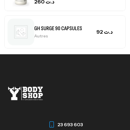
260
د.ت
GH SURGE 90 CAPSULES
92
د.ت
Autres
Mega Creatine CREAPURE – 306 Gr –
Biotech USA
CREATINE
126
د.ت
100% Pure Whey – 2,27kg – BIOTECHUSA
Autres
269
د.ت
23 693 603