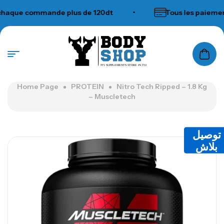
aque commande plus de 120dt
•
Tous les paiements
N°1 SUPPLEMENTS STORE IN TUNISIA
Home Page
PROTEIN
Nitro Tech Ripped – 1.8 Kg
– Muscletech
توصيل
بلاش