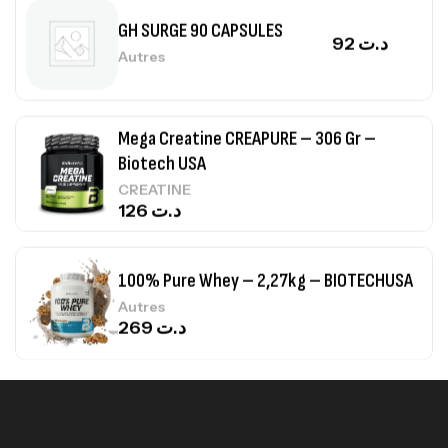
GH SURGE 90 CAPSULES
92
د.ت
Autres
Mega Creatine CREAPURE – 306 Gr –
Biotech USA
CREATINE
126
د.ت
100% Pure Whey – 2,27kg – BIOTECHUSA
Autres
269
د.ت
Omega 3 – 100 Gélules – Scitec Nutrition
Autres