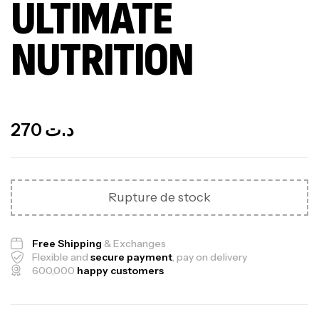
ULTIMATE
NUTRITION
Out Of Stock
270
د.ت
Rupture de stock
Free Shipping
& Exchanges
Flexible and
secure payment
, pay on delivery
600,000
happy customers