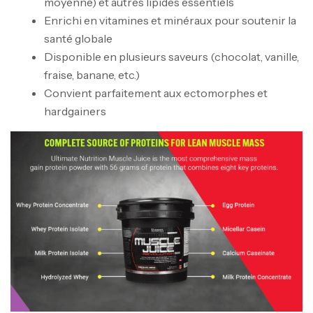
moyenne) et autres lipides essentiels
Enrichi en vitamines et minéraux pour soutenir la
santé globale
Disponible en plusieurs saveurs (chocolat, vanille,
fraise, banane, etc.)
Convient parfaitement aux ectomorphes et
hardgainers
Mega Creatine CREAPURE – 306 Gr –
Biotech USA
CREATINE
126
د.ت
100% Pure Whey – 2,27kg – BIOTECHUSA
Autres
269
د.ت