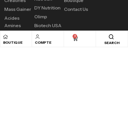
Créatines
Boutique
DY Nutrition
Mass Gainer
Contact Us
Olimp
Acides
Amines
Biotech USA
0
BOUTIQUE
COMPTE
SEARCH
PROFITEZ D'UN SHAKER CADEAU
POUR CHAQUE COMMANDE PLUS DE
120DT
Copyright © 2024
Ads valley.
All rights reserved