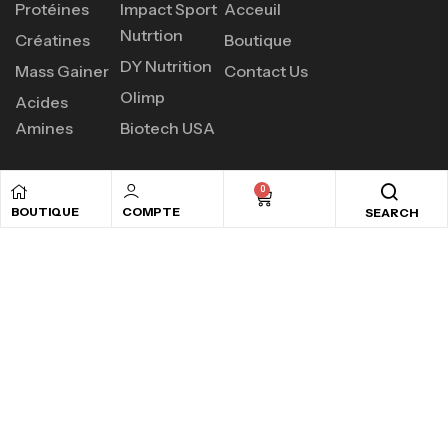
Protéines
Impact Sport
Acceuil
Nutrtion
Créatines
Boutique
DY Nutrition
Mass Gainer
Contact Us
Olimp
Acides
Amines
Biotech USA
0
BOUTIQUE
COMPTE
SEARCH
PROFITEZ D'UN SHAKER CADEAU
POUR CHAQUE COMMANDE PLUS DE
120DT
Copyright © 2024
Ads valley.
All rights reserved