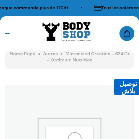
que commande plus de 120dt
•
Tous les paiements 
N°1 SUPPLEMENTS STORE IN TUNISIA
Home Page
Autres
Micronized Creatine – 634 Gr
– Optimum Nutrition
توصيل
بلاش