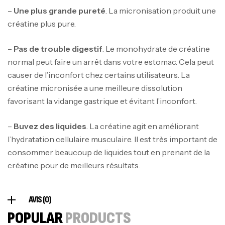
–
Une plus grande pureté
. La micronisation produit une
créatine plus pure.
Mega Creatine CREAPURE – 306 Gr –
–
Pas de trouble digestif
. Le monohydrate de créatine
Biotech USA
normal peut faire un arrêt dans votre estomac. Cela peut
CREATINE
causer de l’inconfort chez certains utilisateurs. La
126
د.ت
créatine micronisée a une meilleure dissolution
favorisant la vidange gastrique et évitant l’inconfort.
100% Pure Whey – 2,27kg – BIOTECHUSA
–
Buvez des liquides
. La créatine agit en améliorant
Autres
269
د.ت
l’hydratation cellulaire musculaire. Il est très important de
consommer beaucoup de liquides tout en prenant de la
créatine pour de meilleurs résultats.
Omega 3 – 100 Gélules – Scitec Nutrition
Autres
AVIS (0)
84
د.ت
POPULAR
PRODUCTS