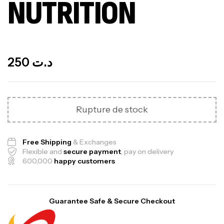
NUTRITION
Out Of Stock
250
د.ت
Rupture de stock
Free Shipping
& Exchanges
Flexible and
secure payment
, pay on delivery
600,000
happy customers
Guarantee Safe & Secure Checkout