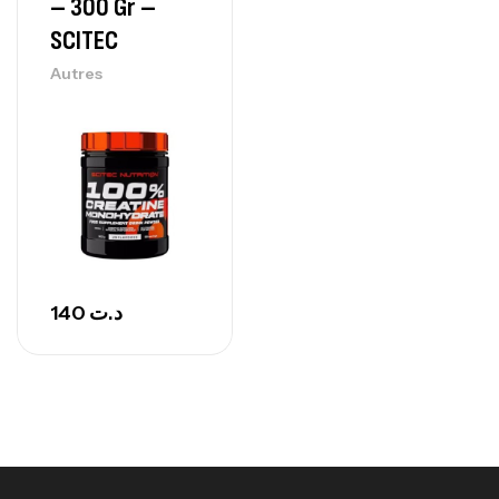
– 300 Gr –
SCITEC
Protein Matrix – 2000g – 7Nutrition
Autres
,
PROTEIN
WHEY
260
د.ت
GH SURGE 90 CAPSULES
92
د.ت
Autres
140
د.ت