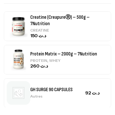
Creatine (CreapureⓇ) – 500g –
7Nutrition
CREATINE
150
د.ت
Protein Matrix – 2000g – 7Nutrition
,
PROTEIN
WHEY
260
د.ت
GH SURGE 90 CAPSULES
92
د.ت
Autres
Mega Creatine CREAPURE – 306 Gr –
Biotech USA