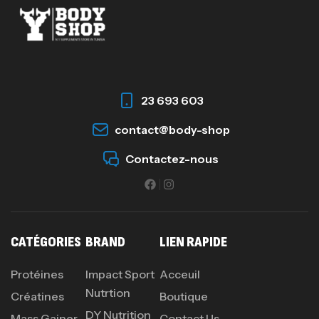
Omega 3 – 100 Gélules – Scitec Nutrition
Autres
84
د.ت
23 693 603
Creatine (CreapureⓇ) – 500g –
contact@body-shop
7Nutrition
Contactez-nous
CREATINE
150
د.ت
Protein Matrix – 2000g – 7Nutrition
CATÉGORIES
BRAND
LIEN RAPIDE
,
PROTEIN
WHEY
260
د.ت
Protéines
Impact Sport
Acceuil
Nutrtion
Créatines
Boutique
DY Nutrition
Mass Gainer
Contact Us