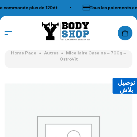
mmande plus de 120dt
•
Tous les paiements accep
N°1 SUPPLEMENTS STORE IN TUNISIA
Home Page
Autres
Micellaire Caseine – 700g –
OstroVit
توصيل
بلاش