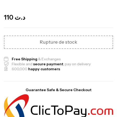
Out Of Stock
110
د.ت
Rupture de stock
Free Shipping
& Exchanges
Flexible and
secure payment
, pay on delivery
600,000
happy customers
Guarantee Safe & Secure Checkout