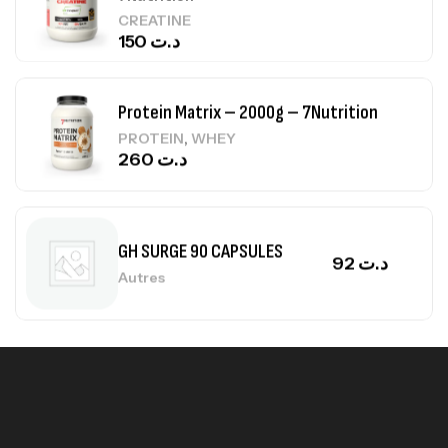
,
PROTEIN
WHEY
260
د.ت
GH SURGE 90 CAPSULES
92
د.ت
Autres
Mega Creatine CREAPURE – 306 Gr –
Biotech USA
CREATINE
126
د.ت
100% Pure Whey – 2,27kg – BIOTECHUSA
Autres
269
د.ت