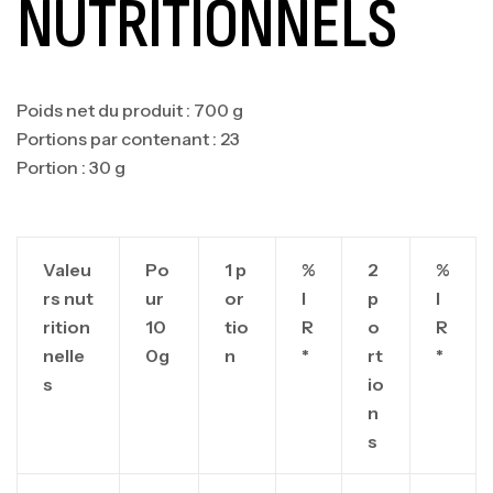
NUTRITIONNELS
Poids net du produit : 700 g
Portions par contenant : 23
Portion : 30 g
Valeu
Po
1 p
%
2
%
rs nut
ur
or
I
p
I
rition
10
tio
R
o
R
nelle
0g
n
*
rt
*
s
io
n
s