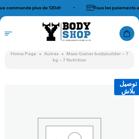
commande plus de 120dt
•
Tous les paiements acce
N°1 SUPPLEMENTS STORE IN TUNISIA
Home Page
Autres
Mass Gainer bodybuilder – 7
kg – 7 Nutrition
توصيل
بلاش