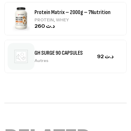
GH SURGE 90 CAPSULES
92
د.ت
Autres
Mega Creatine CREAPURE – 306 Gr –
Biotech USA
CREATINE
126
د.ت
100% Pure Whey – 2,27kg – BIOTECHUSA
Autres
269
د.ت
Omega 3 – 100 Gélules – Scitec Nutrition