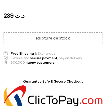
Out Of Stock
239
د.ت
Rupture de stock
Free Shipping
& Exchanges
Flexible and
secure payment
, pay on delivery
600,000
happy customers
Guarantee Safe & Secure Checkout