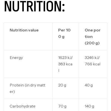
NUTRITION:
Nutrition value
Per 10
One por
0 g
tion
(200 g)
Energy
1623 kJ/
3246 kJ/
383 kca
766 kcal
l
Protein (in dry matt
20 g
40 g
er)
Carbohydrate
70 g
140 g