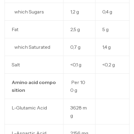
which Sugars
1,2 g
0,4 g
Fat
2,5 g
5 g
which Saturated
0,7 g
1,4 g
Salt
<0,1 g
<0,2 g
Amino acid compo
Per 10
sition
0 g
L-Glutamic Acid
3628 m
g
L-Aspartic Acid
2156 mg