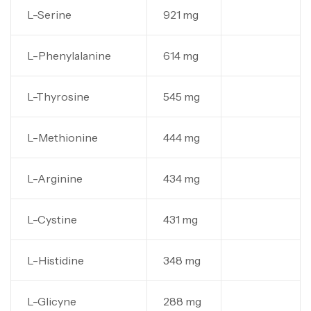
L-Serine
921 mg
L-Phenylalanine
614 mg
L-Thyrosine
545 mg
L-Methionine
444 mg
L-Arginine
434 mg
Mega Creatine CREAPURE – 306 Gr –
Biotech USA
L-Cystine
431 mg
CREATINE
126
د.ت
L-Histidine
348 mg
100% Pure Whey – 2,27kg – BIOTECHUSA
L-Glicyne
288 mg