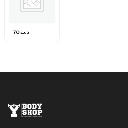
70
د.ت