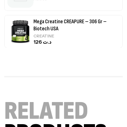
Mega Creatine CREAPURE – 306 Gr –
Biotech USA
CREATINE
126
د.ت
100% Pure Whey – 2,27kg – BIOTECHUSA
Autres
269
د.ت
Omega 3 – 100 Gélules – Scitec Nutrition
RELATED
Autres
84
د.ت