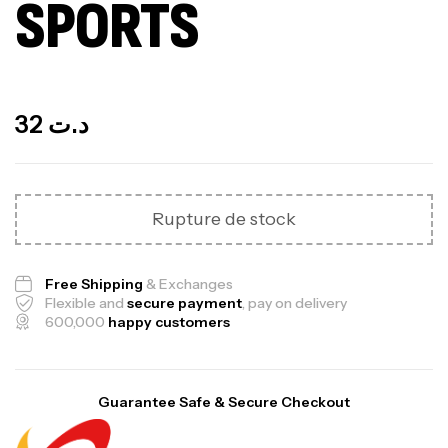
SPORTS
Out Of Stock
32
د.ت
Rupture de stock
Free Shipping
& Exchanges
Flexible and
secure payment
, pay on delivery
600,000
happy customers
Guarantee Safe & Secure Checkout