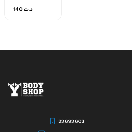
140
د.ت
23 693 603