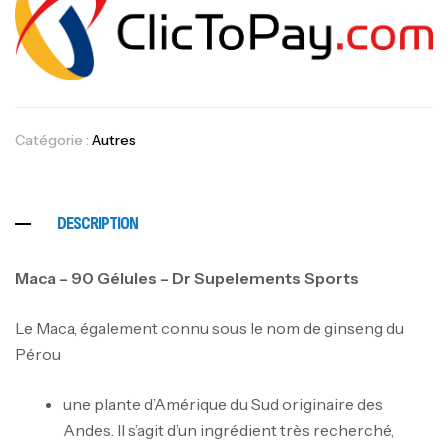
Catégorie :
Autres
Mega Creatine CREAPURE – 306 Gr –
Biotech USA
DESCRIPTION
CREATINE
126
د.ت
Maca – 90 Gélules – Dr Supelements Sports
Le Maca, également connu sous le nom de ginseng du
100% Pure Whey – 2,27kg – BIOTECHUSA
Pérou
Autres
269
د.ت
une plante d’Amérique du Sud originaire des
Andes. Il s’agit d’un ingrédient très recherché,