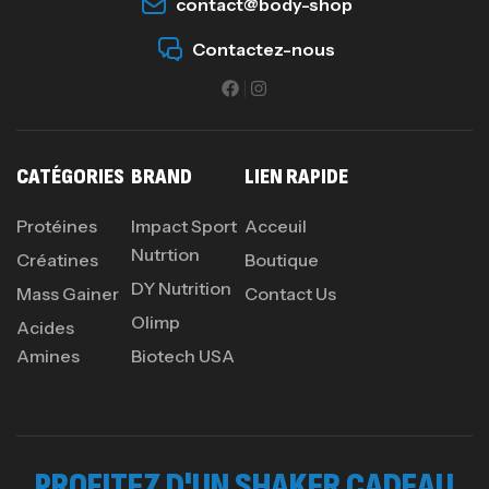
contact@body-shop
Contactez-nous
CATÉGORIES
BRAND
LIEN RAPIDE
Protéines
Impact Sport
Acceuil
Nutrtion
Créatines
Boutique
DY Nutrition
Mass Gainer
Contact Us
Olimp
Acides
Amines
Biotech USA
PROFITEZ D'UN SHAKER CADEAU