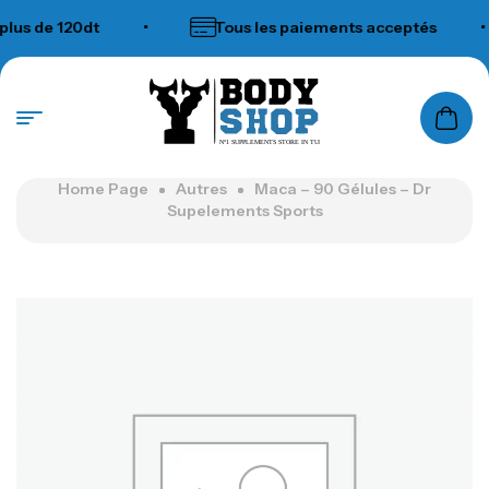
s de 120dt
•
Tous les paiements acceptés
•
N°1 SUPPLEMENTS STORE IN TUNISIA
Home Page
Autres
Maca – 90 Gélules – Dr
Supelements Sports