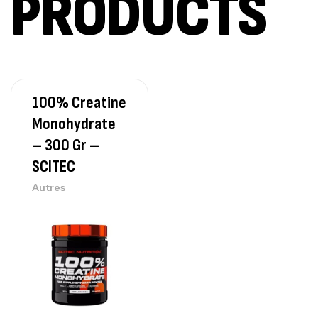
PRODUCTS
Creatine (CreapureⓇ) – 500g –
7Nutrition
CREATINE
150
د.ت
100% Creatine
Protein Matrix – 2000g – 7Nutrition
Monohydrate
,
PROTEIN
WHEY
– 300 Gr –
260
د.ت
SCITEC
Autres
GH SURGE 90 CAPSULES
92
د.ت
Autres