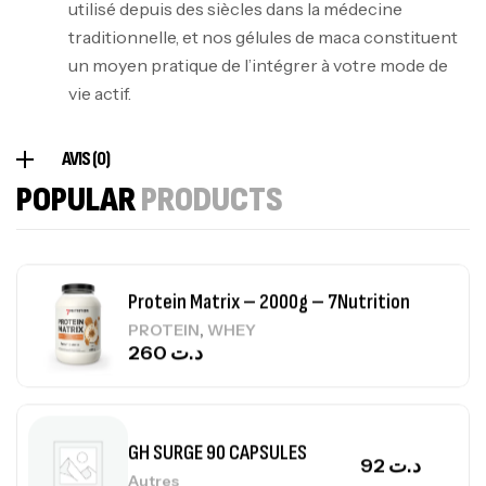
utilisé depuis des siècles dans la médecine
Omega 3 – 100 Gélules – Scitec Nutrition
traditionnelle, et nos gélules de maca constituent
Autres
un moyen pratique de l’intégrer à votre mode de
84
د.ت
vie actif.
Creatine (CreapureⓇ) – 500g –
AVIS (0)
7Nutrition
POPULAR
PRODUCTS
CREATINE
150
د.ت
Protein Matrix – 2000g – 7Nutrition
,
PROTEIN
WHEY
260
د.ت
GH SURGE 90 CAPSULES
92
د.ت
Autres