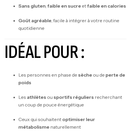
Sans gluten
,
faible en sucre
et
faible en calories
Goût agréable
, facile à intégrer à votre routine
quotidienne
IDÉAL POUR :
Les personnes en phase de
sèche
ou de
perte de
Mega Creatine CREAPURE – 306 Gr –
poids
Biotech USA
Les
athlètes
ou
sportifs réguliers
recherchant
CREATINE
126
د.ت
un coup de pouce énergétique
Ceux qui souhaitent
optimiser leur
100% Pure Whey – 2,27kg – BIOTECHUSA
métabolisme
naturellement