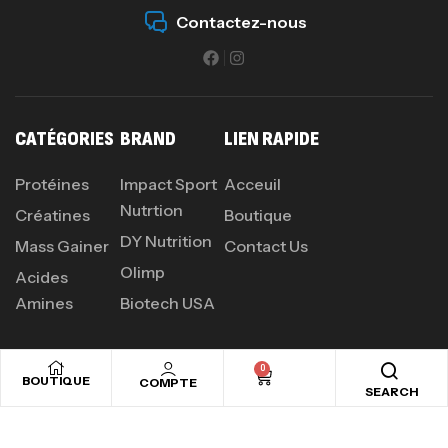
Autres
Contactez-nous
84
د.ت
Creatine (CreapureⓇ) – 500g –
7Nutrition
CATÉGORIES
BRAND
LIEN RAPIDE
CREATINE
150
د.ت
Protéines
Impact Sport
Acceuil
Nutrtion
Créatines
Boutique
DY Nutrition
Protein Matrix – 2000g – 7Nutrition
Mass Gainer
Contact Us
Olimp
,
PROTEIN
WHEY
Acides
260
د.ت
Amines
Biotech USA
0
BOUTIQUE
GH SURGE 90 CAPSULES
COMPTE
SEARCH
92
د.ت
PROFITEZ D'UN SHAKER CADEAU
Autres