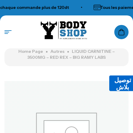
haque commande plus de 120dt
•
Tous les paiement
N°1 SUPPLEMENTS STORE IN TUNISIA
Home Page
Autres
LIQUID CARNITINE –
3500MG – RED REX – BIG RAMY LABS
توصيل
بلاش