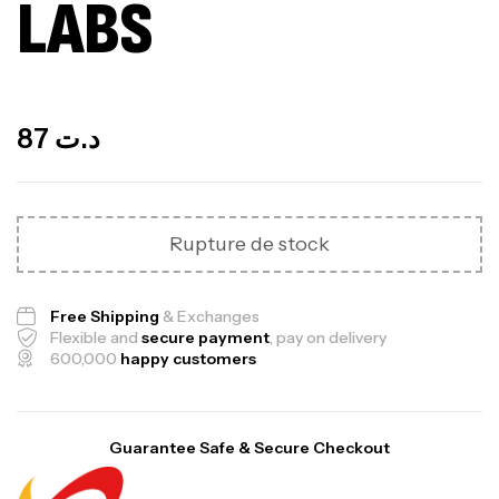
LABS
Out Of Stock
87
د.ت
Rupture de stock
Free Shipping
& Exchanges
Flexible and
secure payment
, pay on delivery
600,000
happy customers
Guarantee Safe & Secure Checkout