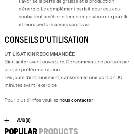
Mega Creatine CREAPURE – 306 Gr –
Favorise la perte de graisse et la production
Biotech USA
d’énergie. Le complément parfait pour ceux qui
CREATINE
souhaitent améliorer leur composition corporelle
126
د.ت
et leurs performances sportives.
CONSEILS D’UTILISATION
100% Pure Whey – 2,27kg – BIOTECHUSA
Autres
UTILISATION RECOMMANDÉE
:
269
د.ت
Bien agiter avant ouverture. Consommer une portion par
jour, de préférence à jeun.
Les jours d’entraînement, consommer une portion 30
Omega 3 – 100 Gélules – Scitec Nutrition
minutes avant l’exercice.
Autres
84
د.ت
Pour plus d’infos veuillez
nous contacter
!
Creatine (CreapureⓇ) – 500g –
AVIS (0)
7Nutrition
POPULAR
PRODUCTS
CREATINE