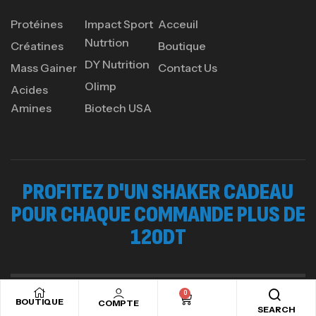
260
د.ت
Protéines
Impact Sport
Acceuil
Nutrtion
Créatines
Boutique
DY Nutrition
Mass Gainer
Contact Us
GH SURGE 90 CAPSULES
92
د.ت
Olimp
Acides
Autres
Amines
Biotech USA
PROFITEZ D'UN SHAKER CADEAU
POUR CHAQUE COMMANDE PLUS DE
120DT
0
BOUTIQUE
COMPTE
Copyright © 2024
Ads valley.
All rights reserved
SEARCH