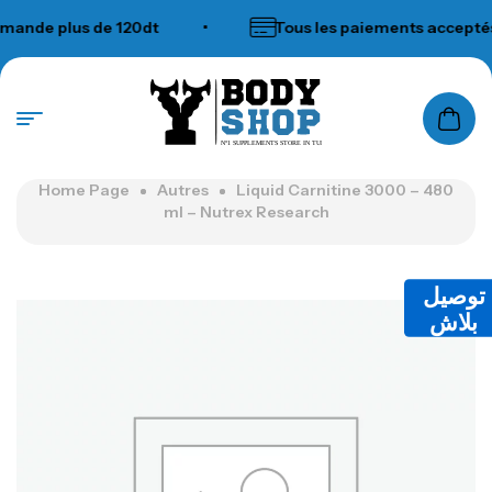
de plus de 120dt
•
Tous les paiements acceptés
N°1 SUPPLEMENTS STORE IN TUNISIA
Home Page
Autres
Liquid Carnitine 3000 – 480
ml – Nutrex Research
توصيل
بلاش