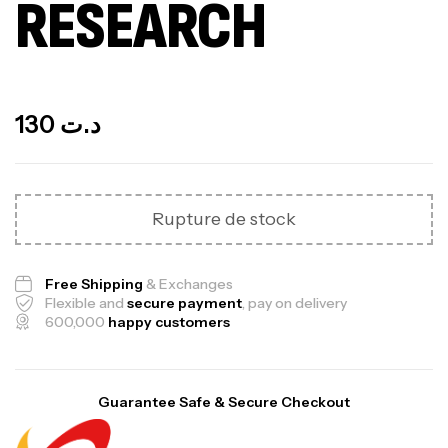
RESEARCH
Out Of Stock
130
د.ت
Rupture de stock
Free Shipping
& Exchanges
Flexible and
secure payment
, pay on delivery
600,000
happy customers
Guarantee Safe & Secure Checkout