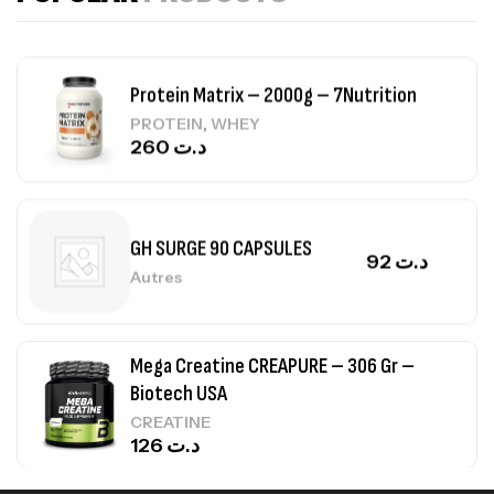
150
د.ت
Protein Matrix – 2000g – 7Nutrition
,
PROTEIN
WHEY
260
د.ت
GH SURGE 90 CAPSULES
92
د.ت
Autres
Mega Creatine CREAPURE – 306 Gr –
Biotech USA
CREATINE
126
د.ت