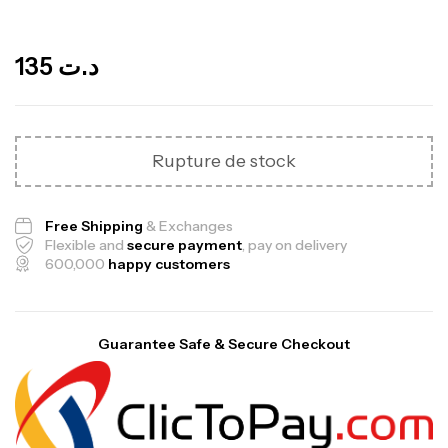
Out Of Stock
135
د.ت
Rupture de stock
Free Shipping
& Exchanges
Flexible and
secure payment
, pay on delivery
600,000
happy customers
Guarantee Safe & Secure Checkout