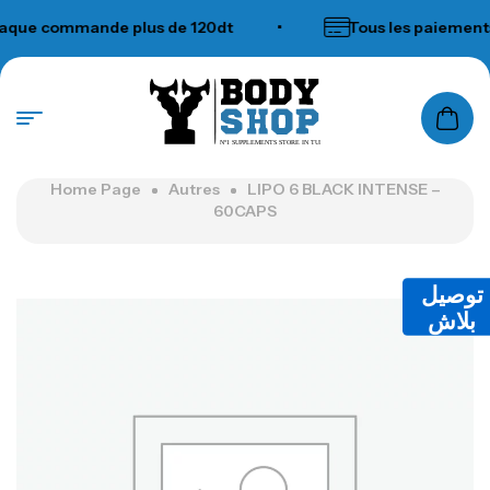
ue commande plus de 120dt
•
Tous les paiements a
N°1 SUPPLEMENTS STORE IN TUNISIA
Home Page
Autres
LIPO 6 BLACK INTENSE –
60CAPS
توصيل
بلاش