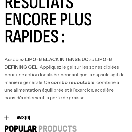
RÉSULTATS
ENCORE PLUS
RAPIDES :
Mega Creatine CREAPURE – 306 Gr –
Biotech USA
CREATINE
126
د.ت
Associez
LIPO-6 BLACK INTENSE UC
au
LIPO-6
DEFINING GEL
. Appliquez le gel sur les zones ciblées
pour une action localisée, pendant que la capsule agit de
100% Pure Whey – 2,27kg – BIOTECHUSA
manière générale. Ce
combo redoutable
, combiné à
Autres
une alimentation équilibrée et à l’exercice, accélère
269
د.ت
considérablement la perte de graisse.
Omega 3 – 100 Gélules – Scitec Nutrition
AVIS (0)
Autres
POPULAR
PRODUCTS
84
د.ت