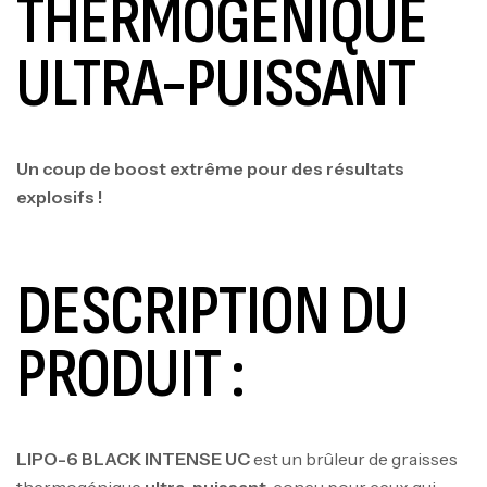
THERMOGÉNIQUE
ULTRA-PUISSANT
Un coup de boost extrême pour des résultats
explosifs !
DESCRIPTION DU
PRODUIT :
LIPO-6 BLACK INTENSE UC
est un brûleur de graisses
thermogénique
ultra-puissant
, conçu pour ceux qui