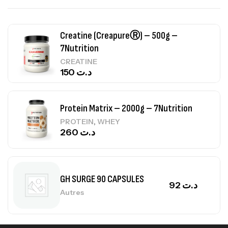
Creatine (CreapureⓇ) – 500g –
7Nutrition
CREATINE
150
د.ت
Protein Matrix – 2000g – 7Nutrition
,
PROTEIN
WHEY
260
د.ت
GH SURGE 90 CAPSULES
92
د.ت
Autres