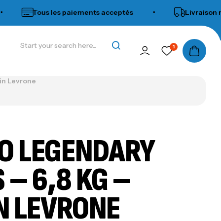
Tous les paiements acceptés
•
Livraison rapide
1
in Levrone
O LEGENDARY
 – 6,8 KG –
N LEVRONE