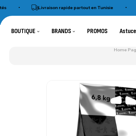
•
Livraison rapide partout en Tunisie
•
SH
BOUTIQUE
BRANDS
PROMOS
Astuc
Home Pa