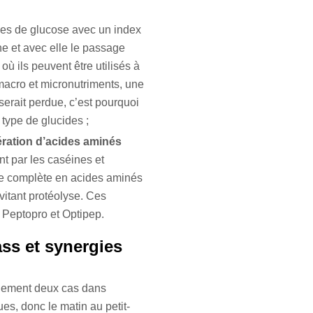
Om
es de glucose avec un index
ne et avec elle le passage
Au
où ils peuvent être utilisés à
macro et micronutriments, une
serait perdue, c’est pourquoi
 type de glucides ;
Cr
7N
ération d’acides aminés
nt par les caséines et
CR
ure complète en acides aminés
évitant protéolyse. Ces
, Peptopro et Optipep.
Pr
ss et synergies
PR
tainement deux cas dans
es, donc le matin au petit-