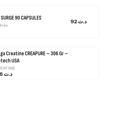
 SURGE 90 CAPSULES
92
د.ت
tres
ga Creatine CREAPURE – 306 Gr –
otech USA
EATINE
126
د.ت
0% Pure Whey – 2,27kg – BIOTECHUSA
tres
269
د.ت