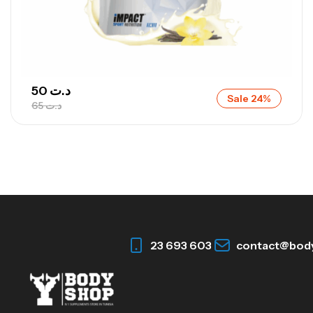
50
د.ت
Sale 24%
65
د.ت
23 693 603
contact@bod