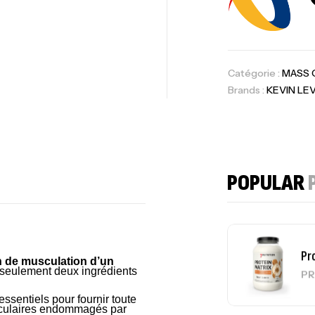
Om
Au
Catégorie :
MASS 
Brands :
KEVIN LE
Cr
7N
CR
POPULAR
Pr
n de musculation d’un
c seulement deux ingrédients
PR
essentiels pour fournir toute
musculaires endommagés par