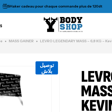
aker cadeau pour chaque commande plus de 120dt
•
es
N°1 SUPPLEMENTS STORE IN TUNISIA
ge
MASS GAINER
LEVRO LEGENDARY MASS – 6,8 KG – Kev
توصيل
LEVR
بلاش
MASS
KEVI