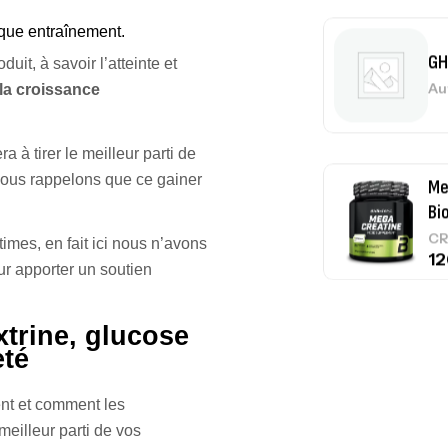
haque entraînement.
GH
it, à savoir l’atteinte et
Au
 la croissance
 à tirer le meilleur parti de
vous rappelons que ce gainer
Me
Bi
CR
imes, en fait ici nous n’avons
ur apporter un soutien
trine, glucose
10
eté
Au
nt et comment les
meilleur parti de vos