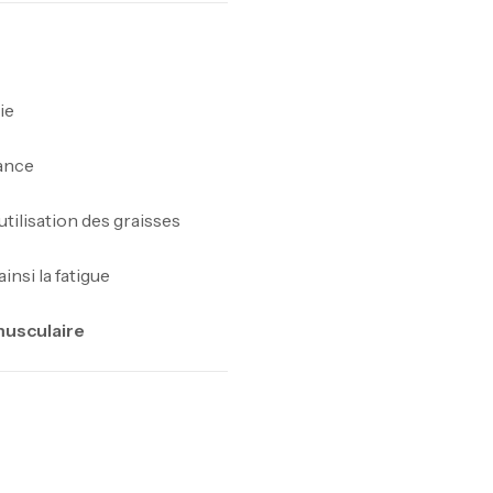
Om
Au
ie
rance
Cr
7N
’utilisation des graisses
CR
ainsi la fatigue
musculaire
Pr
PR