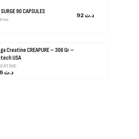
 SURGE 90 CAPSULES
92
د.ت
tres
ga Creatine CREAPURE – 306 Gr –
otech USA
EATINE
126
د.ت
0% Pure Whey – 2,27kg – BIOTECHUSA
tres
269
د.ت