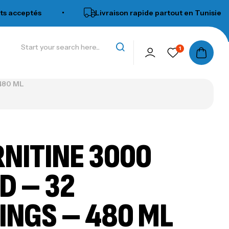
eptés
•
Livraison rapide partout en Tunisie
•
1
480 ML
RNITINE 3000
D – 32
INGS – 480 ML