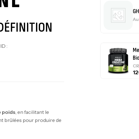
N L
GH
Au
DÉFINITION
ID :
Me
Bi
CR
10
Au
e poids
, en facilitant le
ont brûlées pour produire de