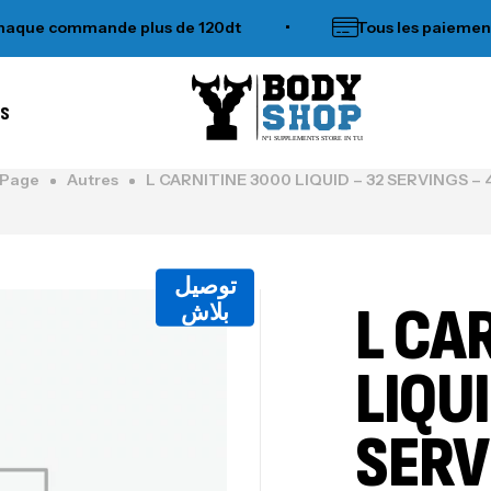
 commande plus de 120dt
•
Tous les paiements acc
es
N°1 SUPPLEMENTS STORE IN TUNISIA
Page
Autres
L CARNITINE 3000 LIQUID – 32 SERVINGS – 
توصيل
L CA
بلاش
LIQUI
SERV