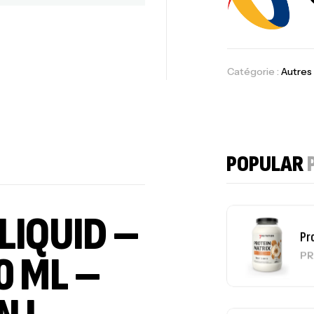
Om
Au
Catégorie :
Autres
Cr
7N
CR
POPULAR
LIQUID –
Pr
0 ML –
PR