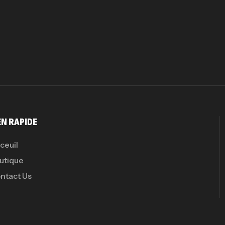
EN RAPIDE
ceuil
utique
ntact Us