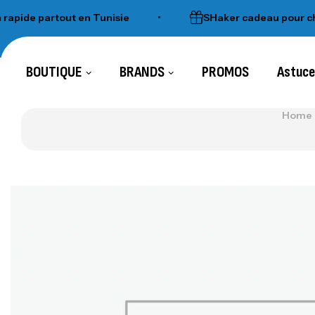
e partout en Tunisie
•
SHaker cadeau pour chaque
BOUTIQUE
BRANDS
PROMOS
Astuc
Home 