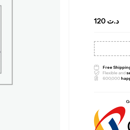
Out Of Stock
120
د.ت
Me
Bi
CR
Free Shippin
Flexible and
s
600,000
hap
10
G
Au