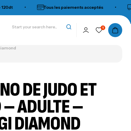
dt
•
Tous les paiements acceptés
•
Li
1
 diamond
NO DE JUDO ET
D – ADULTE –
GI DIAMOND