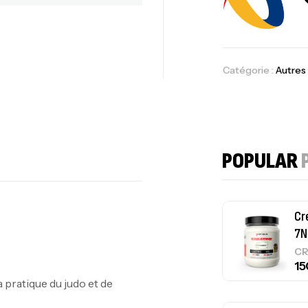
10
Au
Catégorie :
Autres
Om
Au
POPULAR
Cr
7N
CR
ratique du judo et de