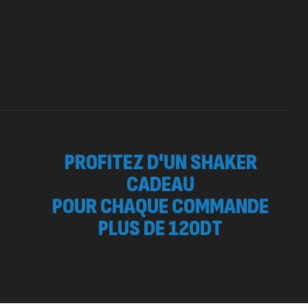
otein Matrix – 2000g – 7Nutrition
260
د.ت
,
OTEIN
WHEY
 SURGE 90 CAPSULES
92
د.ت
tres
PROFITEZ D'UN SHAKER
CADEAU
POUR CHAQUE COMMANDE
PLUS DE 120DT