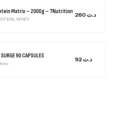
otein Matrix – 2000g – 7Nutrition
260
د.ت
,
OTEIN
WHEY
 SURGE 90 CAPSULES
92
د.ت
tres
ga Creatine CREAPURE – 306 Gr –
otech USA
EATINE
126
د.ت