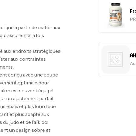
Pr
PR
briqué à partir de matériaux
qui assurent à la fois
cé aux endroits stratégiques,
GH
sister aux contraintes
Au
ments.
ment conçu avec une coupe
ouvement optimale pour
ntalon est souvent équipé
Me
ur un ajustement parfait.
Bi
lus épais et plus lourd que
CR
tant et plus adapté aux
du judo et de l’aïkido.
ent un design sobre et