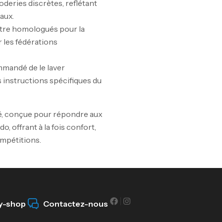
roderies discrètes, reflétant
10
aux.
Au
être homologués pour la
 les fédérations
mmandé de le laver
s instructions spécifiques du
Om
Au
té, conçue pour répondre aux
o, offrant à la fois confort,
ompétitions.
Cr
7N
CR
y-shop
Contactez-nous