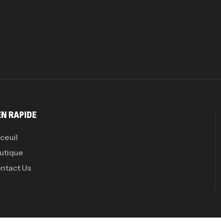
Pr
PR
GH
Au
EN RAPIDE
ceuil
utique
ntact Us