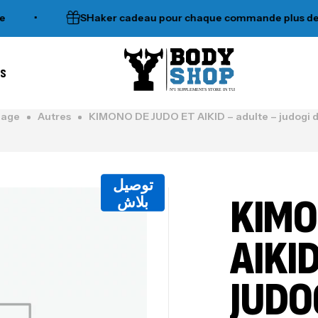
•
SHaker cadeau pour chaque commande plus de 120
es
N°1 SUPPLEMENTS STORE IN TUNISIA
Page
Autres
KIMONO DE JUDO ET AIKID – adulte – judogi
توصيل
KIMO
بلاش
AIKI
JUDO