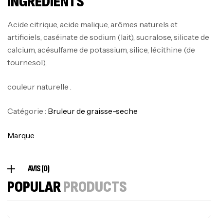
INGRÉDIENTS
126
د.ت
Acide citrique, acide malique, arômes naturels et
artificiels, caséinate de sodium (lait), sucralose, silicate de
100% Pure Whey – 2,27kg – BIOTECHUSA
calcium, acésulfame de potassium, silice, lécithine (de
Autres
tournesol),
269
د.ت
couleur naturelle .
Omega 3 – 100 Gélules – Scitec Nutrition
Catégorie :
Bruleur de graisse-seche
Autres
84
د.ت
Marque
Creatine (CreapureⓇ) – 500g –
AVIS (0)
7Nutrition
POPULAR
PRODUCTS
CREATINE
150
د.ت