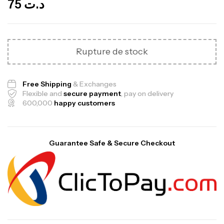
75
د.ت
Rupture de stock
Free Shipping
& Exchanges
Flexible and
secure payment
, pay on delivery
600,000
happy customers
Guarantee Safe & Secure Checkout