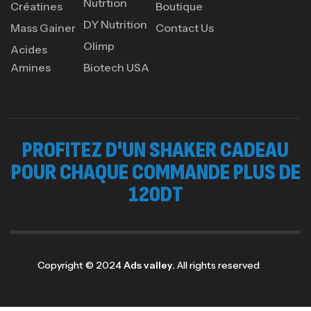
Nutrtion
Créatines
Boutique
DY Nutrition
Mass Gainer
Contact Us
GH SURGE 90 CAPSULES
92
د.ت
Olimp
Acides
Autres
Amines
Biotech USA
PROFITEZ D'UN SHAKER CADEAU
POUR CHAQUE COMMANDE PLUS DE
120DT
Copyright © 2024
Ads valley.
All rights reserved