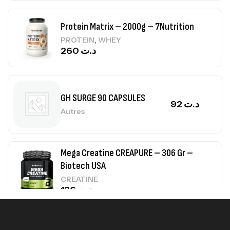
Protein Matrix – 2000g – 7Nutrition
,
PROTEIN
WHEY
260
د.ت
GH SURGE 90 CAPSULES
92
د.ت
Autres
Mega Creatine CREAPURE – 306 Gr –
Biotech USA
CREATINE
126
د.ت
100% Pure Whey – 2,27kg – BIOTECHUSA
Autres