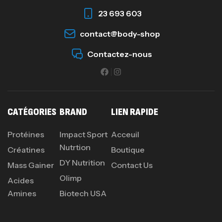
23 693 603
contact@body-shop
Omega 3 – 100 Gélules – Scitec Nutrition
Autres
Contactez-nous
84
د.ت
Creatine (CreapureⓇ) – 500g –
7Nutrition
CATÉGORIES
BRAND
LIEN RAPIDE
CREATINE
150
د.ت
Protéines
Impact Sport
Acceuil
Nutrtion
Créatines
Boutique
DY Nutrition
Protein Matrix – 2000g – 7Nutrition
Mass Gainer
Contact Us
Olimp
,
PROTEIN
WHEY
Acides
260
د.ت
Amines
Biotech USA