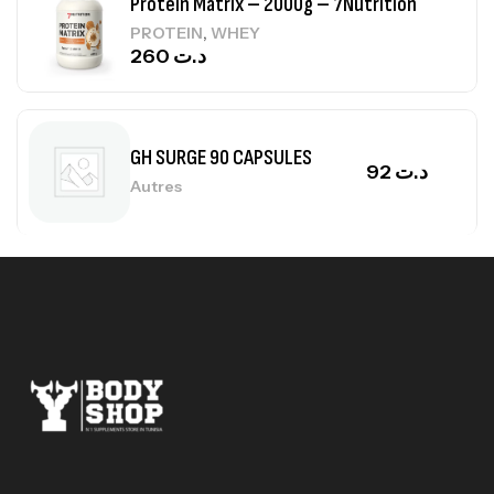
Protein Matrix – 2000g – 7Nutrition
,
PROTEIN
WHEY
260
د.ت
GH SURGE 90 CAPSULES
92
د.ت
Autres
Mega Creatine CREAPURE – 306 Gr –
Biotech USA
CREATINE
126
د.ت
100% Pure Whey – 2,27kg – BIOTECHUSA
Autres
269
د.ت