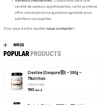
Saveurs Délicieuses :
Disponible dans une
variété de saveurs appétissantes, cette protéine
offre une expérience gustative agréable pour
100% Pure Whey – 2,27kg – BIOTECHUSA
satisfaire vos papilles.
Autres
269
د.ت
Pour plus d’infos veuillez
nous contacter
!
Omega 3 – 100 Gélules – Scitec Nutrition
AVIS (0)
Autres
POPULAR
PRODUCTS
84
د.ت
Creatine (CreapureⓇ) – 500g –
7Nutrition
CREATINE
150
د.ت