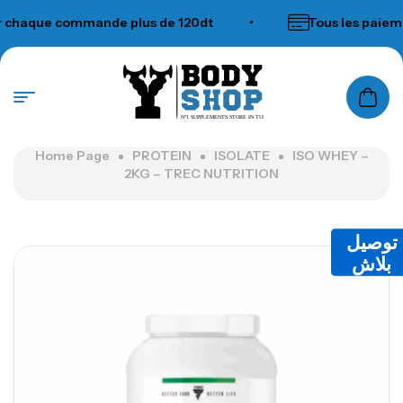
haque commande plus de 120dt
•
Tous les paiemen
N°1 SUPPLEMENTS STORE IN TUNISIA
Home Page
PROTEIN
ISOLATE
ISO WHEY –
2KG – TREC NUTRITION
توصيل
بلاش