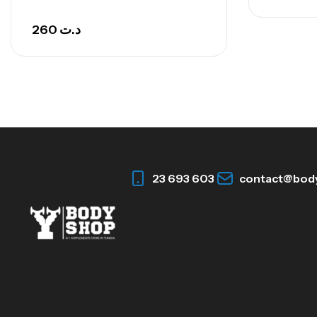
260
د.ت
23 693 603
contact@bod