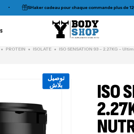
SHaker cadeau pour chaque commande plus de 120dt
es
N°1 SUPPLEMENTS STORE IN TUNISIA
PROTEIN
ISOLATE
ISO SENSATION 93 – 2.27KG – Ultim
توصيل
ISO 
بلاش
2.27
NUTR