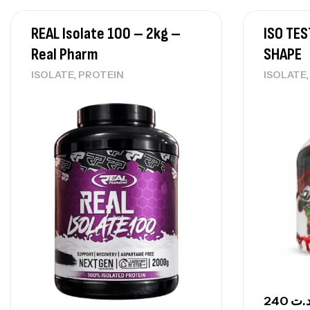
REAL Isolate 100 – 2kg –
ISO TES
Real Pharm
SHAPE
,
ISOLATE
PROTEIN
ISOLATE
240
.ت