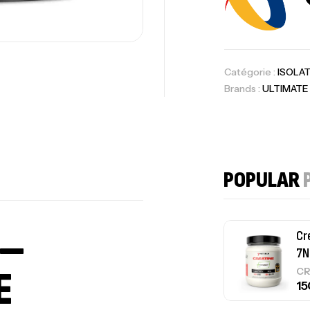
10
Au
Catégorie :
ISOLA
Brands :
ULTIMATE
Om
Au
POPULAR
 –
Cr
7N
E
CR