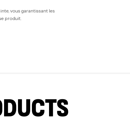
inte, vous garantissant les
10
ue produit.
Au
Om
Au
Cr
ODUCTS
7N
CR