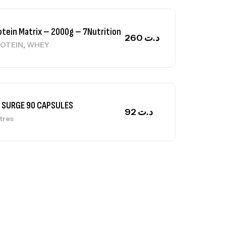
otein Matrix – 2000g – 7Nutrition
260
د.ت
,
OTEIN
WHEY
 SURGE 90 CAPSULES
92
د.ت
tres
ga Creatine CREAPURE – 306 Gr –
otech USA
EATINE
126
د.ت