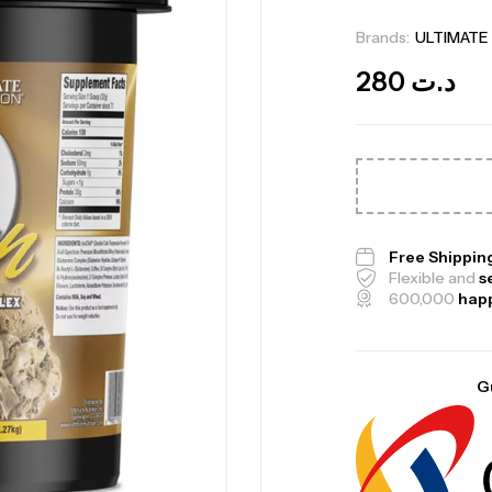
Brands:
ULTIMATE
280
د.ت
Free Shippin
Flexible and
s
600,000
hap
Me
G
Bi
CR