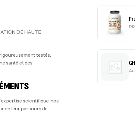
Pr
PR
ATION DE HAUTE
 rigoureusement testés,
GH
ne santé et des
Au
LÉMENTS
Me
’expertise scientifique, nos
Bi
ur de leur parcours de
CR