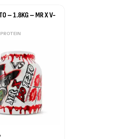
TO – 1.8KG – MR X V-
Pr
PR
,
PROTEIN
GH
Au
د