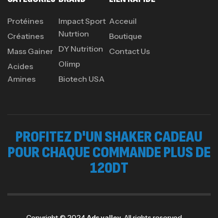
,
PROTEIN
WHEY
260
د.ت
Protéines
Impact Sport
Acceuil
Nutrtion
Créatines
Boutique
DY Nutrition
Mass Gainer
Contact Us
GH SURGE 90 CAPSULES
92
د.ت
Olimp
Acides
Autres
Amines
Biotech USA
PROFITEZ D'UN SHAKER CADEAU
POUR CHAQUE COMMANDE PLUS DE
120DT
Copyright © 2024
Ads valley.
All rights reserved