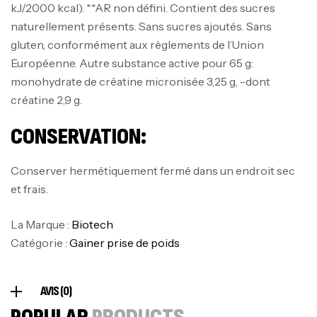
Mega Creatine CREAPURE – 306 Gr –
kJ/2000 kcal). **AR non défini. Contient des sucres
Biotech USA
naturellement présents. Sans sucres ajoutés. Sans
CREATINE
gluten, conformément aux règlements de l’Union
126
د.ت
Européenne. Autre substance active pour 65 g:
monohydrate de créatine micronisée 3,25 g, -dont
créatine 2,9 g.
100% Pure Whey – 2,27kg – BIOTECHUSA
Autres
CONSERVATION:
269
د.ت
Conserver hermétiquement fermé dans un endroit sec
et frais.
Omega 3 – 100 Gélules – Scitec Nutrition
Autres
La Marque :
Biotech
84
د.ت
Catégorie :
Gainer prise de poids
Creatine (CreapureⓇ) – 500g –
AVIS (0)
7Nutrition