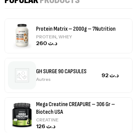
POPULAR
PRODUCTS
CREATINE
150
د.ت
Protein Matrix – 2000g – 7Nutrition
,
PROTEIN
WHEY
260
د.ت
GH SURGE 90 CAPSULES
92
د.ت
Autres
Mega Creatine CREAPURE – 306 Gr –
Biotech USA
CREATINE
126
د.ت