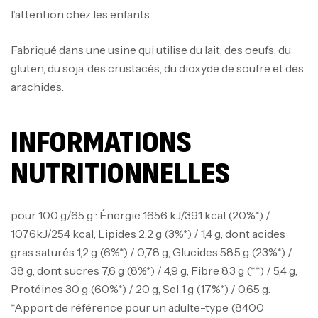
l’attention chez les enfants.
Fabriqué dans une usine qui utilise du lait, des oeufs, du
gluten, du soja, des crustacés, du dioxyde de soufre et des
arachides.
INFORMATIONS
NUTRITIONNELLES
pour 100 g/65 g : Énergie 1656 kJ/391 kcal (20%*) /
1076kJ/254 kcal, Lipides 2,2 g (3%*) / 1,4 g, dont acides
gras saturés 1,2 g (6%*) / 0,78 g, Glucides 58,5 g (23%*) /
38 g, dont sucres 7,6 g (8%*) / 4,9 g, Fibre 8,3 g (**) / 5,4 g,
Protéines 30 g (60%*) / 20 g, Sel 1 g (17%*) / 0,65 g.
*Apport de référence pour un adulte-type (8400