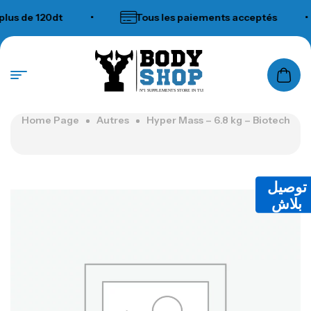
 de 120dt
•
Tous les paiements acceptés
•
N°1 SUPPLEMENTS STORE IN TUNISIA
Home Page
Autres
Hyper Mass – 6.8 kg – Biotech
توصيل
بلاش