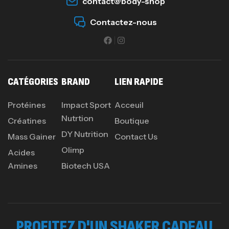
contact@body-shop
Contactez-nous
CATÉGORIES
BRAND
LIEN RAPIDE
Protéines
Impact Sport
Acceuil
Nutrtion
Créatines
Boutique
DY Nutrition
Mass Gainer
Contact Us
Olimp
Acides
Amines
Biotech USA
PROFITEZ D'UN SHAKER CADEAU