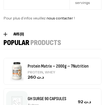
servings
Omega 3 – 100 Gélules – Scitec Nutrition
Autres
84
د.ت
Pour plus d’infos veuillez
nous contacter
!
Creatine (CreapureⓇ) – 500g –
AVIS (0)
7Nutrition
POPULAR
PRODUCTS
CREATINE
150
د.ت
Protein Matrix – 2000g – 7Nutrition
,
PROTEIN
WHEY
260
د.ت
GH SURGE 90 CAPSULES
92
د.ت
Autres