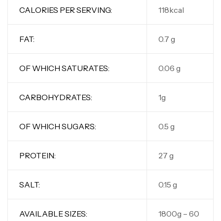
CALORIES PER SERVING:
118kcal
FAT:
0.7 g
OF WHICH SATURATES:
0.06 g
Mega Creatine CREAPURE – 306 Gr –
CARBOHYDRATES:
1g
Biotech USA
CREATINE
OF WHICH SUGARS:
0.5 g
126
د.ت
PROTEIN:
27 g
100% Pure Whey – 2,27kg – BIOTECHUSA
Autres
SALT:
0.15 g
269
د.ت
AVAILABLE SIZES:
1800g – 60