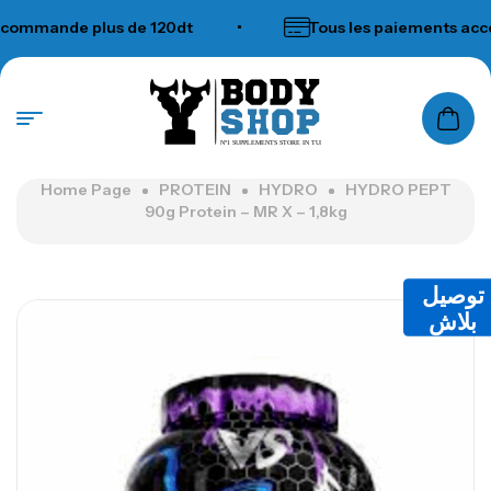
mmande plus de 120dt
•
Tous les paiements accept
N°1 SUPPLEMENTS STORE IN TUNISIA
Home Page
PROTEIN
HYDRO
HYDRO PEPT
90g Protein – MR X – 1,8kg
توصيل
بلاش