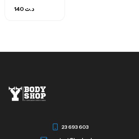
140
د.ت
23 693 603