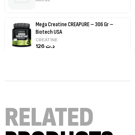
Mega Creatine CREAPURE – 306 Gr –
Biotech USA
CREATINE
126
د.ت
100% Pure Whey – 2,27kg – BIOTECHUSA
Autres
269
د.ت
Omega 3 – 100 Gélules – Scitec Nutrition
RELATED
Autres
84
د.ت