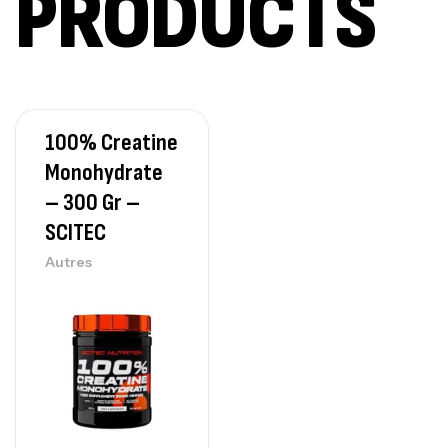
PRODUCTS
Creatine (CreapureⓇ) – 500g –
7Nutrition
CREATINE
150
د.ت
100% Creatine
Protein Matrix – 2000g – 7Nutrition
Monohydrate
,
PROTEIN
WHEY
– 300 Gr –
260
د.ت
SCITEC
Autres
GH SURGE 90 CAPSULES
92
د.ت
Autres