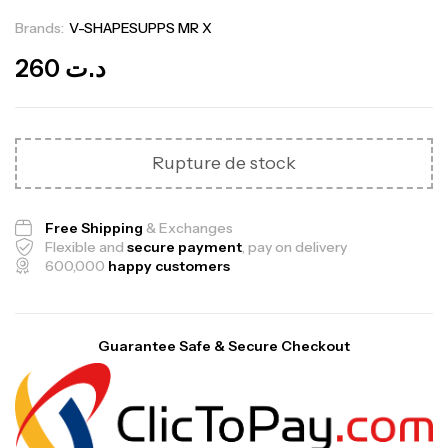
Brands:
V-SHAPESUPPS MR X
Out Of Stock
260
د.ت
Rupture de stock
Free Shipping
& Exchanges
Flexible and
secure payment
, pay on delivery
600,000
happy customers
Guarantee Safe & Secure Checkout