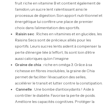
fruit riche en vitamine B et contient également de
l’amidon, un sucre lent ralentissant ainsi le
processus de digestion. Son apport nutritionnel et
énergétique lui confère une place de premier
choix dans l’alimentation des sportifs.
Raisin sec
: Riches en vitamines et en glucides, les
Mega Creatine CREAPURE – 306 Gr –
Raisins Secs sont de précieux alliés pour les
Biotech USA
sportifs. Leurs sucres lents aident à compenser la
CREATINE
perte d’énergie liée à l’effort, Ils sont loin d’être
126
د.ت
aussi caloriques qu’on l’imagine
Graine de chia
: riche en oméga 3. Grâce à sa
richesse en fibres insolubles, la graine de Chia
100% Pure Whey – 2,27kg – BIOTECHUSA
permet de faciliter l’évacuation des selles,
Autres
accélérer le transit et lutter contre la constipation.
269
د.ت
Cannelle
: Une bombe d’antioxydants ! Aide à
contrôler le diabète. Favorise la perte de poids.
Améliore les capacités cognitives. Protéger la
Omega 3 – 100 Gélules – Scitec Nutrition