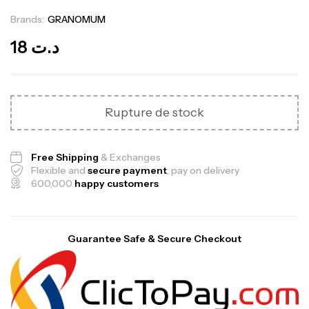
Brands:
GRANOMUM
Out Of Stock
18
د.ت
Rupture de stock
Free Shipping
& Exchanges
Flexible and
secure payment
, pay on delivery
600,000
happy customers
Guarantee Safe & Secure Checkout