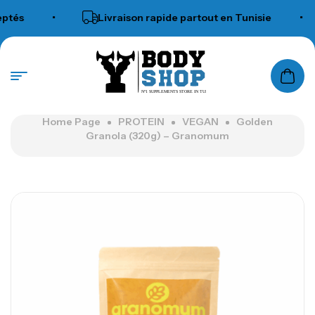
és
•
Livraison rapide partout en Tunisie
•
N°1 SUPPLEMENTS STORE IN TUNISIA
Home Page
PROTEIN
VEGAN
Golden
Granola (320g) – Granomum