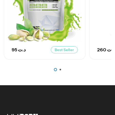
95
د.ت
260
د.ت
Best Seller