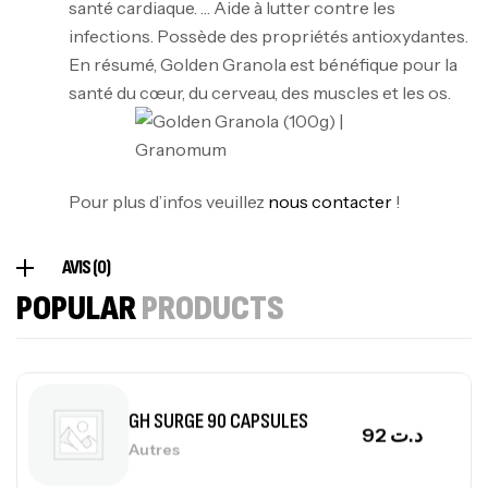
santé cardiaque. … Aide à lutter contre les
Autres
infections. Possède des propriétés antioxydantes.
84
د.ت
En résumé, Golden Granola est bénéfique pour la
santé du cœur, du cerveau, des muscles et les os.
Creatine (CreapureⓇ) – 500g –
7Nutrition
CREATINE
150
د.ت
Pour plus d’infos veuillez
nous contacter
!
AVIS (0)
Protein Matrix – 2000g – 7Nutrition
,
POPULAR
PRODUCTS
PROTEIN
WHEY
260
د.ت
GH SURGE 90 CAPSULES
92
د.ت
Autres