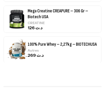
Mega Creatine CREAPURE – 306 Gr –
Biotech USA
CREATINE
126
د.ت
100% Pure Whey – 2,27kg – BIOTECHUSA
Autres
269
د.ت
Omega 3 – 100 Gélules – Scitec Nutrition
Autres
84
د.ت
Creatine (CreapureⓇ) – 500g –