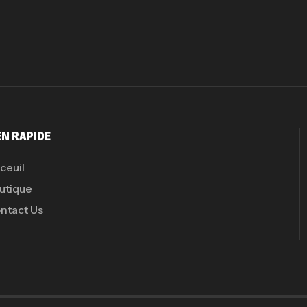
GH
Au
EN RAPIDE
ceuil
utique
ntact Us