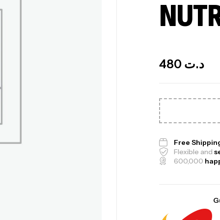
NUTR
Out Of Stock
480
د.ت
Me
Bi
CR
Free Shippin
Flexible and
s
600,000
hap
10
G
Au