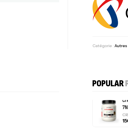
Om
Au
Catégorie :
Autres
Cr
7N
CR
POPULAR
Pr
PR