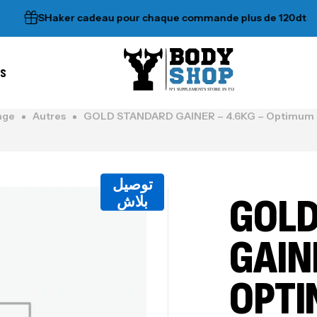
SHaker cadeau pour chaque commande plus de 120dt
•
es
N°1 SUPPLEMENTS STORE IN TUNISIA
age
Autres
GOLD STANDARD GAINER – 4.6KG – Optimum N
توصيل
GOLD
بلاش
GAIN
OPT