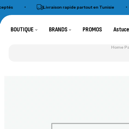
és
•
Livraison rapide partout en Tunisie
•
BOUTIQUE
BRANDS
PROMOS
Astuc
Home P