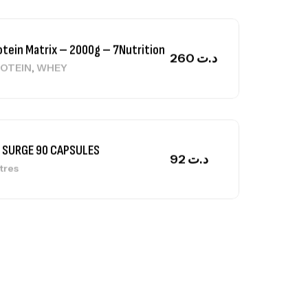
 SURGE 90 CAPSULES
92
د.ت
tres
ga Creatine CREAPURE – 306 Gr –
otech USA
EATINE
126
د.ت
0% Pure Whey – 2,27kg – BIOTECHUSA
tres
269
د.ت