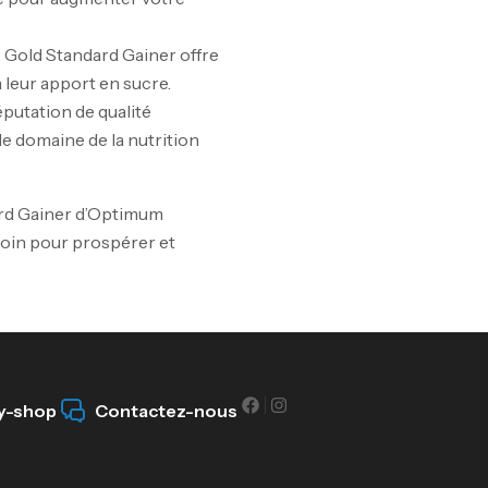
 Gold Standard Gainer offre
Om
 leur apport en sucre.
éputation de qualité
Au
e domaine de la nutrition
ard Gainer d’Optimum
Cr
soin pour prospérer et
7N
CR
y-shop
Contactez-nous
Pr
PR