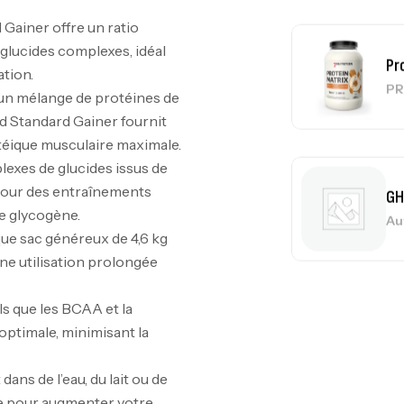
Gainer offre un ratio
 glucides complexes, idéal
ation.
GH
un mélange de protéines de
Au
d Standard Gainer fournit
téique musculaire maximale.
exes de glucides issus de
 pour des entraînements
Me
de glycogène.
Bi
e sac généreux de 4,6 kg
CR
ne utilisation prolongée
ls que les BCAA et la
ptimale, minimisant la
10
Au
ns de l’eau, du lait ou de
ue pour augmenter votre