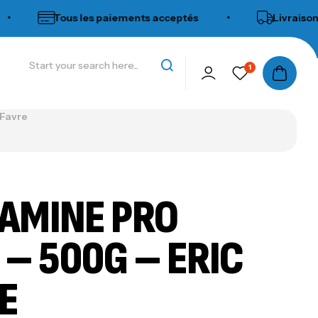
Tous les paiements acceptés
•
Livraison rapid
1
 Favre
AMINE PRO
 – 500G – ERIC
E