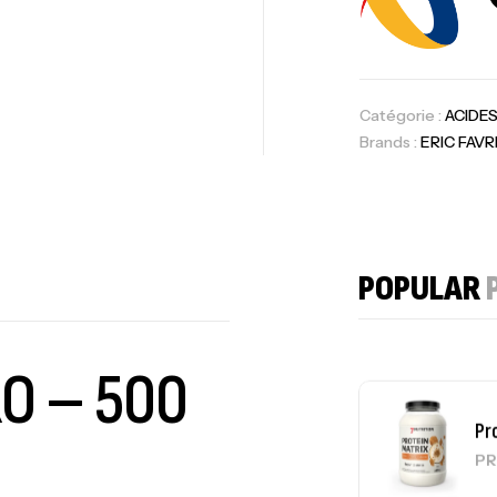
Om
Au
Catégorie :
ACIDES
Brands :
ERIC FAVR
Cr
7N
CR
POPULAR
O – 500
Pr
PR