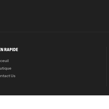
EN RAPIDE
ceuil
utique
ntact Us