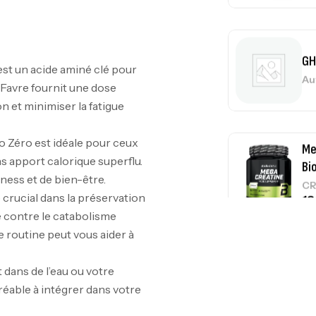
GH
Au
st un acide aminé clé pour
 Favre fournit une dose
n et minimiser la fatigue
Me
o Zéro est idéale pour ceux
Bi
 apport calorique superflu.
CR
tness et de bien-être.
 crucial dans la préservation
 contre le catabolisme
e routine peut vous aider à
10
Au
dans de l’eau ou votre
réable à intégrer dans votre