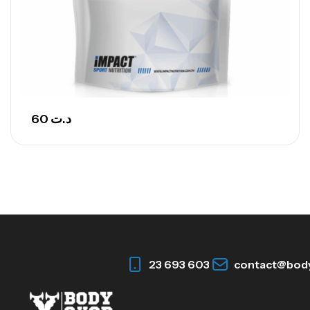
60
د.ت
23 693 603
contact@bod