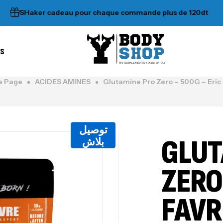
SHaker cadeau pour chaque commande plus de 120dt
•
es
N°1 SUPPLEMENTS STORE IN TUNISIA
 Page
ACIDES AMINES
Glutamine Pro Zero – 500G – Eric
توصيل
GLUT
بلاش
ZERO
FAVR