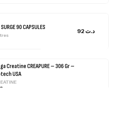
 SURGE 90 CAPSULES
92
د.ت
tres
ga Creatine CREAPURE – 306 Gr –
otech USA
EATINE
126
د.ت
0% Pure Whey – 2,27kg – BIOTECHUSA
tres
269
د.ت