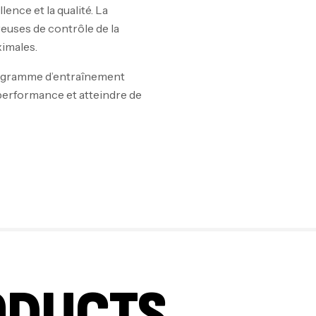
lence et la qualité. La
euses de contrôle de la
Om
ximales.
Au
programme d’entraînement
performance et atteindre de
Cr
7N
CR
Pr
PR
ODUCTS