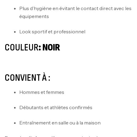
Plus d’hygiène en évitant le contact direct avec les
équipements
Look sportif et professionnel
Mega Creatine CREAPURE – 306 Gr –
Biotech USA
COULEUR
: NOIR
CREATINE
126
د.ت
CONVIENT À :
100% Pure Whey – 2,27kg – BIOTECHUSA
Autres
Hommes et femmes
269
د.ت
Débutants et athlètes confirmés
Omega 3 – 100 Gélules – Scitec Nutrition
Entraînement en salle ou à la maison
Autres
84
د.ت