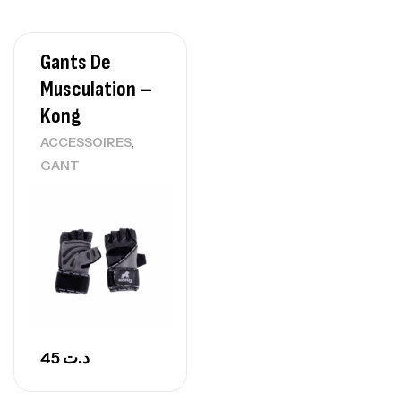
150
د.ت
Gants De
Protein Matrix – 2000g – 7Nutrition
Musculation –
,
PROTEIN
WHEY
Kong
260
د.ت
,
ACCESSOIRES
GANT
GH SURGE 90 CAPSULES
92
د.ت
Autres
45
د.ت