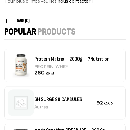
Pour plus d’infos veuillez
nous contacter
!
Creatine (CreapureⓇ) – 500g –
AVIS (0)
7Nutrition
POPULAR
PRODUCTS
CREATINE
150
د.ت
Protein Matrix – 2000g – 7Nutrition
,
PROTEIN
WHEY
260
د.ت
GH SURGE 90 CAPSULES
92
د.ت
Autres