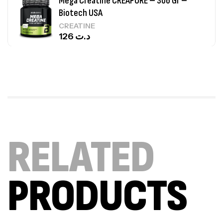
Mega Creatine CREAPURE – 306 Gr –
Biotech USA
CREATINE
126
د.ت
100% Pure Whey – 2,27kg – BIOTECHUSA
Autres
269
د.ت
Omega 3 – 100 Gélules – Scitec Nutrition
RELATED
Autres
84
د.ت
PRODUCTS
Creatine (CreapureⓇ) – 500g –
7Nutrition
CREATINE