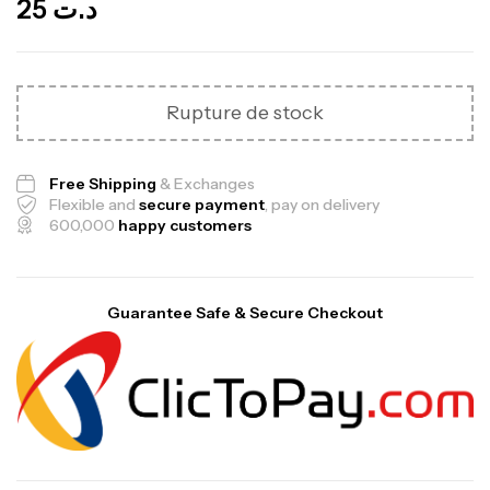
25
د.ت
Rupture de stock
Free Shipping
& Exchanges
Flexible and
secure payment
, pay on delivery
600,000
happy customers
Guarantee Safe & Secure Checkout