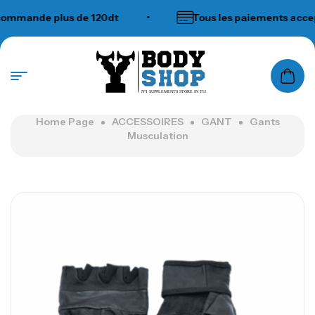
mande plus de 120dt
•
Tous les paiements accepté
N°1 SUPPLEMENTS STORE IN TUNISIA
Home Page
ACCESSOIRES
GANT
Gants
Musculation