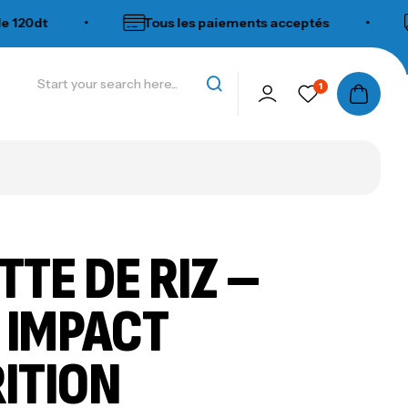
20dt
•
Tous les paiements acceptés
•
1
TTE DE RIZ –
 IMPACT
ITION