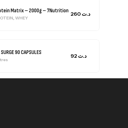
otein Matrix – 2000g – 7Nutrition
260
د.ت
,
OTEIN
WHEY
 SURGE 90 CAPSULES
92
د.ت
tres
ga Creatine CREAPURE – 306 Gr –
otech USA
EATINE
126
د.ت