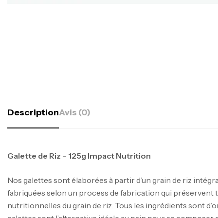
Description
Avis (0)
Galette de Riz – 125g Impact Nutrition
Nos galettes sont élaborées à partir d’un grain de riz intégra
fabriquées selon un process de fabrication qui préservent t
nutritionnelles du grain de riz. Tous les ingrédients sont d
galettes sont l’alternative idéale au pain pour se composer 