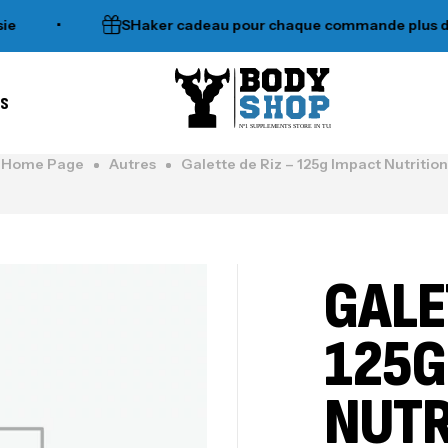
•
SHaker cadeau pour chaque commande plus de 1
es
N°1 SUPPLEMENTS STORE IN TUNISIA
Home Page
Autres
Galette de Riz – 125g Impact Nutrition
GALE
125G
NUTR