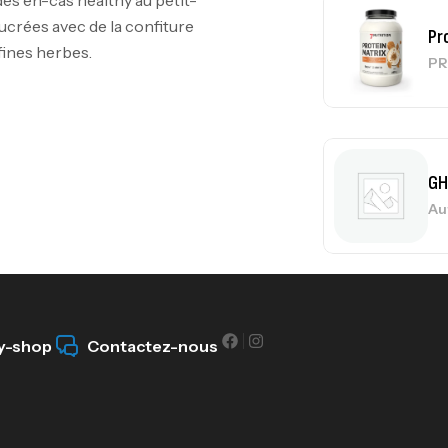
crées avec de la confiture
Pr
fines herbes.
PR
GH
Au
Me
Bi
y-shop
Contactez-nous
CR