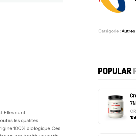
10
Au
Catégorie :
Autres
Om
Au
POPULAR
Cr
7N
CR
l. Elles sont
outes les qualités
’origine 100% biologique. Ces
des en-cas healthy au petit-