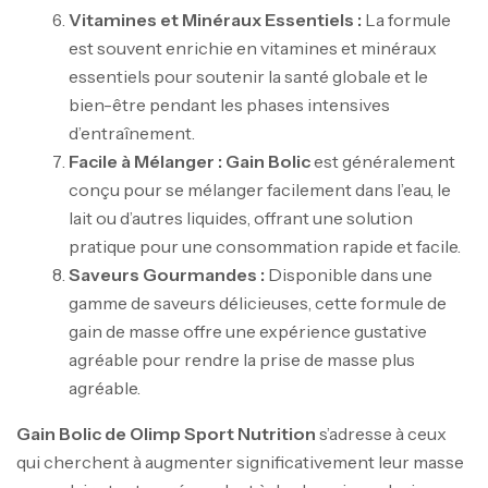
Vitamines et Minéraux Essentiels :
La formule
est souvent enrichie en vitamines et minéraux
essentiels pour soutenir la santé globale et le
bien-être pendant les phases intensives
d’entraînement.
Facile à Mélanger :
Gain Bolic
est généralement
conçu pour se mélanger facilement dans l’eau, le
lait ou d’autres liquides, offrant une solution
pratique pour une consommation rapide et facile.
Saveurs Gourmandes :
Disponible dans une
gamme de saveurs délicieuses, cette formule de
Mega Creatine CREAPURE – 306 Gr –
gain de masse offre une expérience gustative
Biotech USA
agréable pour rendre la prise de masse plus
CREATINE
agréable.
126
د.ت
Gain Bolic de Olimp Sport Nutrition
s’adresse à ceux
qui cherchent à augmenter significativement leur masse
100% Pure Whey – 2,27kg – BIOTECHUSA