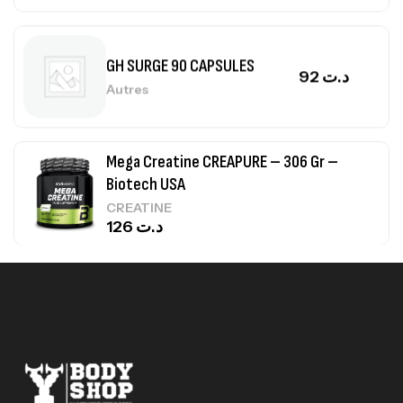
GH SURGE 90 CAPSULES
92
د.ت
Autres
Mega Creatine CREAPURE – 306 Gr –
Biotech USA
CREATINE
126
د.ت
100% Pure Whey – 2,27kg – BIOTECHUSA
Autres
269
د.ت