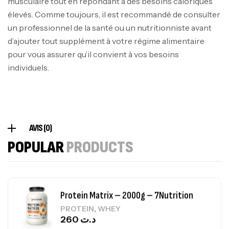
musculaire tout en répondant à des besoins caloriques
Autres
élevés. Comme toujours, il est recommandé de consulter
269
د.ت
un professionnel de la santé ou un nutritionniste avant
d’ajouter tout supplément à votre régime alimentaire
pour vous assurer qu’il convient à vos besoins
Omega 3 – 100 Gélules – Scitec Nutrition
individuels.
Autres
84
د.ت
Creatine (CreapureⓇ) – 500g –
AVIS (0)
7Nutrition
POPULAR
PRODUCTS
CREATINE
150
د.ت
Protein Matrix – 2000g – 7Nutrition
,
PROTEIN
WHEY
260
د.ت