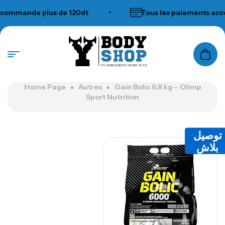
ommande plus de 120dt
•
Tous les paiements accep
N°1 SUPPLEMENTS STORE IN TUNISIA
Home Page
Autres
Gain Bolic 6,8 kg – Olimp
Sport Nutrition
توصيل
بلاش