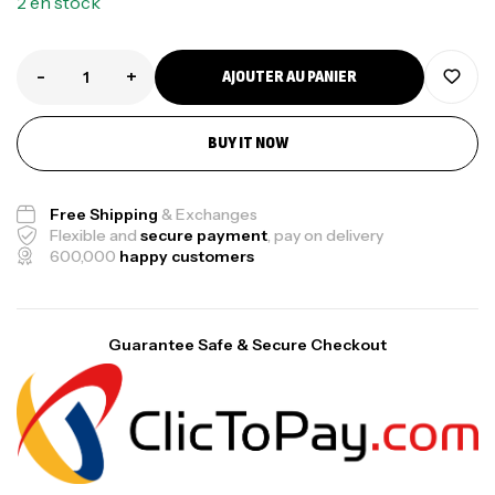
2 en stock
-
+
AJOUTER AU PANIER
BUY IT NOW
Free Shipping
& Exchanges
Flexible and
secure payment
, pay on delivery
600,000
happy customers
Guarantee Safe & Secure Checkout