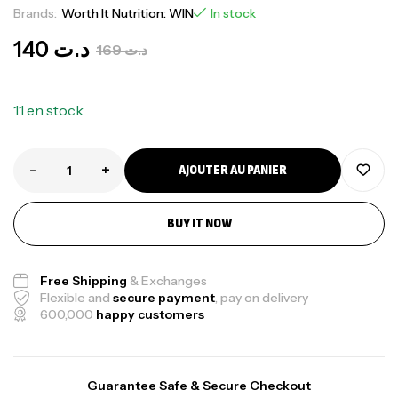
Brands:
Worth It Nutrition: WIN
In stock
140
د.ت
169
د.ت
11 en stock
-
+
AJOUTER AU PANIER
BUY IT NOW
Free Shipping
& Exchanges
Flexible and
secure payment
, pay on delivery
600,000
happy customers
Guarantee Safe & Secure Checkout