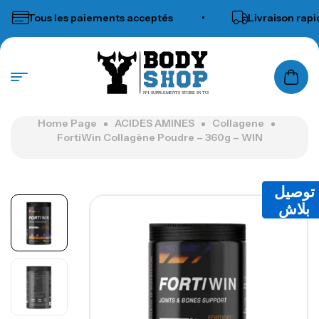
Tous les paiements acceptés
•
Livraison rapide pa
N°1 SUPPLEMENTS STORE IN TUNISIA
Home Page
ACIDES AMINES
Collagene
FortiWin Collagène Poudre – 360g – WIN
توصيل
بلاش