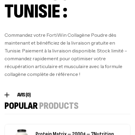
TUNISIE :
100% Pure Whey – 2,27kg – BIOTECHUSA
Autres
269
د.ت
Commandez votre FortiWin Collagène Poudre dès
maintenant et bénéficiez de la livraison gratuite en
Tunisie. Paiement à la livraison disponible. Stock limité –
Omega 3 – 100 Gélules – Scitec Nutrition
commandez rapidement pour optimiser votre
Autres
récupération articulaire et musculaire avec la formule
84
د.ت
collagène complète de référence !
Creatine (CreapureⓇ) – 500g –
AVIS (0)
7Nutrition
POPULAR
PRODUCTS
CREATINE
150
د.ت
Protein Matrix – 2000g – 7Nutrition