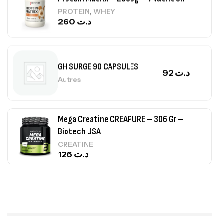
,
PROTEIN
WHEY
260
د.ت
GH SURGE 90 CAPSULES
92
د.ت
Autres
Mega Creatine CREAPURE – 306 Gr –
Biotech USA
CREATINE
126
د.ت
100% Pure Whey – 2,27kg – BIOTECHUSA
Autres
269
د.ت