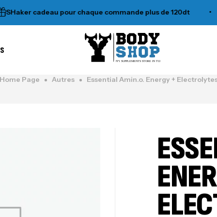
aker cadeau pour chaque commande plus de 120dt
•
es
N°1 SUPPLEMENTS STORE IN TUNISIA
Home Page
Autres
Essential Amin.o. Energy + Electrolyte
ESSE
ENER
ELEC