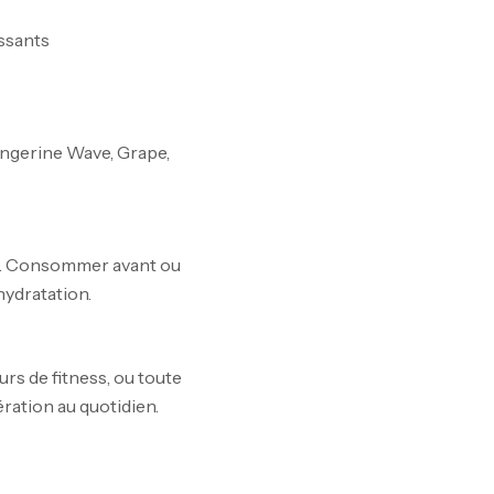
10
issants
Au
ngerine Wave, Grape,
Om
Au
de. Consommer avant ou
hydratation.
Cr
7N
rs de fitness, ou toute
CR
ration au quotidien.