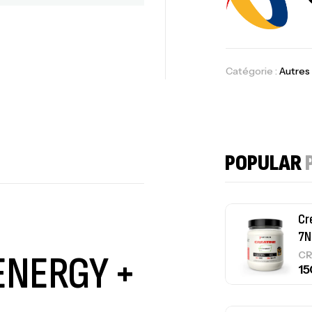
10
Au
Catégorie :
Autres
Om
Au
POPULAR
–
Cr
7N
 ENERGY +
CR