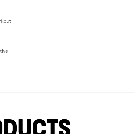
Pr
PR
rkout
GH
tive
Au
ODUCTS