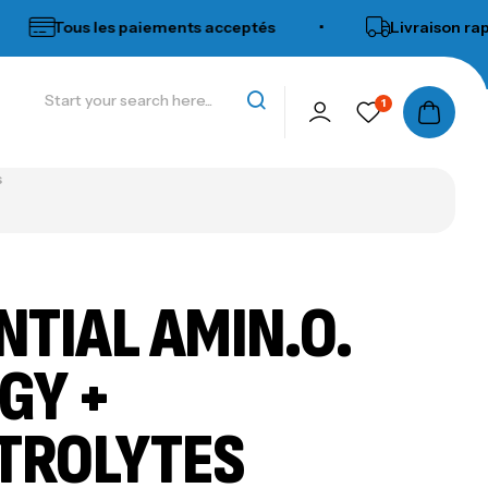
Tous les paiements acceptés
•
Livraison rapide 
1
s
NTIAL AMIN.O.
GY +
TROLYTES