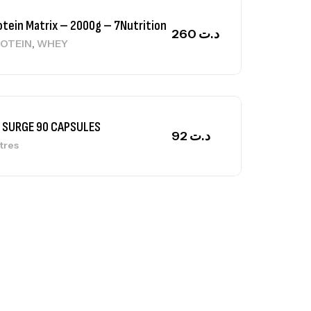
otein Matrix – 2000g – 7Nutrition
260
د.ت
,
OTEIN
WHEY
 SURGE 90 CAPSULES
92
د.ت
tres
ga Creatine CREAPURE – 306 Gr –
otech USA
EATINE
126
د.ت