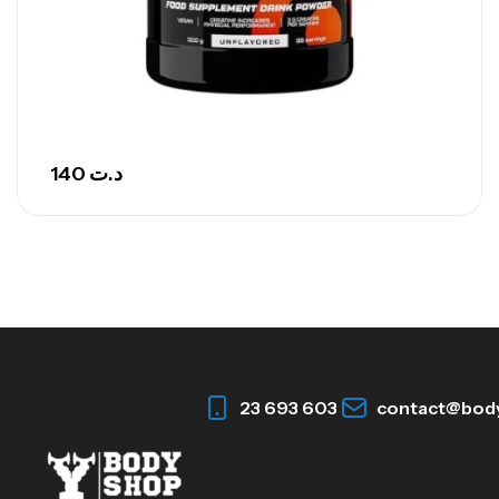
140
د.ت
23 693 603
contact@bod