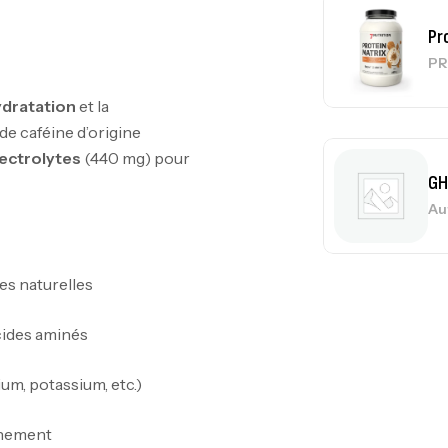
Pr
PR
ydratation
et la
de caféine d’origine
ectrolytes
(440 mg) pour
GH
Au
es naturelles
Me
Bi
cides aminés
CR
ium, potassium, etc.)
înement