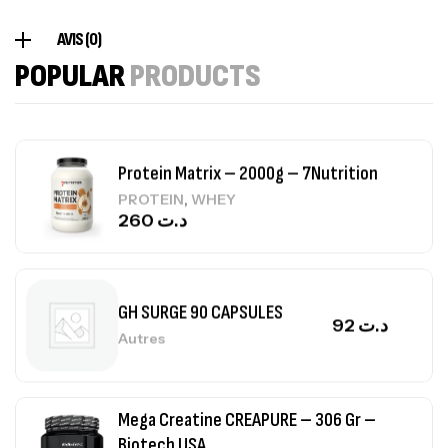
Creatine (CreapureⓇ) – 500g –
AVIS (0)
7Nutrition
POPULAR
PRODUCTS
CREATINE
150
د.ت
Protein Matrix – 2000g – 7Nutrition
,
PROTEIN
WHEY
260
د.ت
GH SURGE 90 CAPSULES
92
د.ت
Autres
Mega Creatine CREAPURE – 306 Gr –
Biotech USA