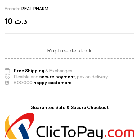
Brands:
REAL PHARM
Out Of Stock
10
د.ت
Rupture de stock
Free Shipping
& Exchanges
Flexible and
secure payment
, pay on delivery
600,000
happy customers
Guarantee Safe & Secure Checkout