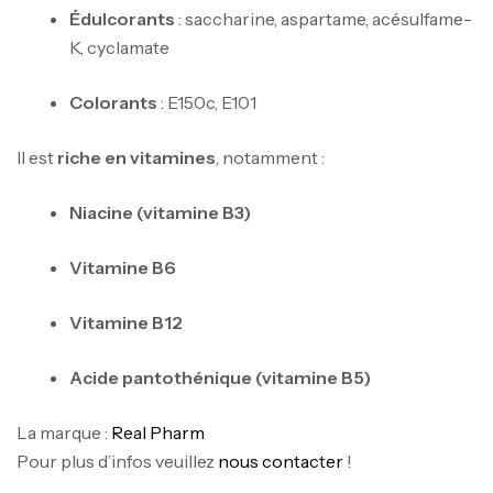
Édulcorants
: saccharine, aspartame, acésulfame-
K, cyclamate
Mega Creatine CREAPURE – 306 Gr –
Colorants
: E150c, E101
Biotech USA
CREATINE
Il est
riche en vitamines
, notamment :
126
د.ت
Niacine (vitamine B3)
100% Pure Whey – 2,27kg – BIOTECHUSA
Vitamine B6
Autres
269
د.ت
Vitamine B12
Acide pantothénique (vitamine B5)
Omega 3 – 100 Gélules – Scitec Nutrition
Autres
La marque :
Real Pharm
84
د.ت
Pour plus d’infos veuillez
nous contacter
!