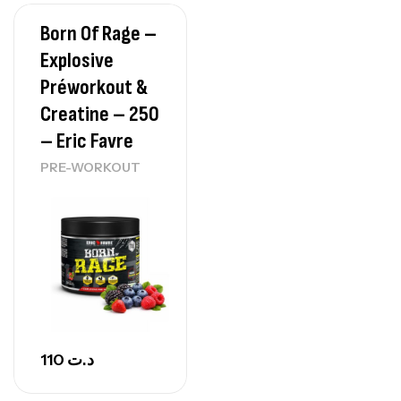
Born Of Rage –
Protein Matrix – 2000g – 7Nutrition
Explosive
,
PROTEIN
WHEY
Préworkout &
260
د.ت
Creatine – 250
– Eric Favre
PRE-WORKOUT
GH SURGE 90 CAPSULES
92
د.ت
Autres
110
د.ت