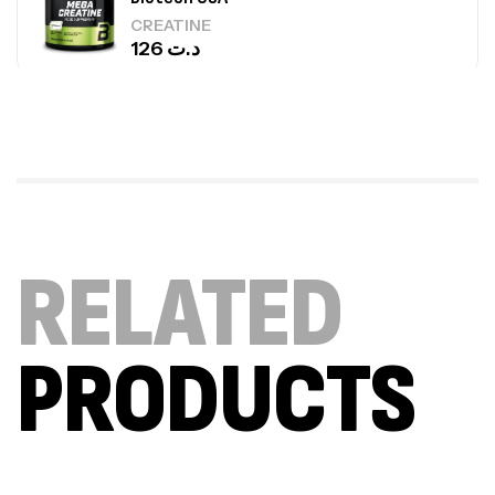
CREATINE
126
د.ت
100% Pure Whey – 2,27kg – BIOTECHUSA
Autres
269
د.ت
Omega 3 – 100 Gélules – Scitec Nutrition
RELATED
Autres
84
د.ت
PRODUCTS
Creatine (CreapureⓇ) – 500g –
7Nutrition
CREATINE
150
د.ت