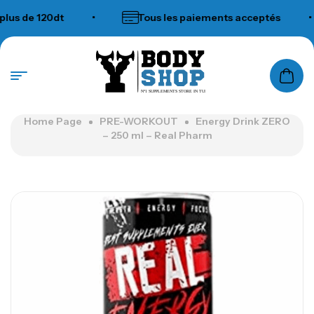
 de 120dt
•
Tous les paiements acceptés
•
N°1 SUPPLEMENTS STORE IN TUNISIA
Home Page
PRE-WORKOUT
Energy Drink ZERO
– 250 ml – Real Pharm