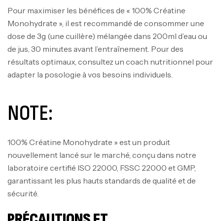
Pour maximiser les bénéfices de « 100% Créatine
Monohydrate », il est recommandé de consommer une
dose de 3g (une cuillère) mélangée dans 200ml d’eau ou
de jus, 30 minutes avant l’entraînement. Pour des
résultats optimaux, consultez un coach nutritionnel pour
adapter la posologie à vos besoins individuels.
NOTE:
100% Créatine Monohydrate » est un produit
nouvellement lancé sur le marché, conçu dans notre
laboratoire certifié ISO 22000, FSSC 22000 et GMP,
garantissant les plus hauts standards de qualité et de
sécurité.
Mega Creatine CREAPURE – 306 Gr –
PRÉCAUTIONS ET