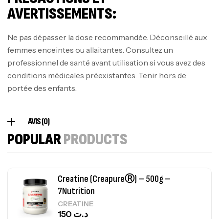
Biotech USA
AVERTISSEMENTS:
CREATINE
126
د.ت
Ne pas dépasser la dose recommandée. Déconseillé aux
femmes enceintes ou allaitantes. Consultez un
100% Pure Whey – 2,27kg – BIOTECHUSA
professionnel de santé avant utilisation si vous avez des
Autres
conditions médicales préexistantes. Tenir hors de
269
د.ت
portée des enfants.
Omega 3 – 100 Gélules – Scitec Nutrition
AVIS (0)
Autres
POPULAR
PRODUCTS
84
د.ت
Creatine (CreapureⓇ) – 500g –
7Nutrition
CREATINE
150
د.ت