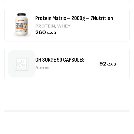
Protein Matrix – 2000g – 7Nutrition
,
PROTEIN
WHEY
260
د.ت
GH SURGE 90 CAPSULES
92
د.ت
Autres
Mega Creatine CREAPURE – 306 Gr –
Biotech USA
CREATINE
126
د.ت