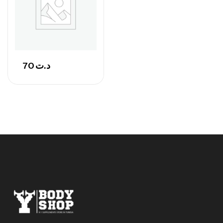
GH SURGE 90 CAPSULES
92
د.ت
Autres
70
د.ت