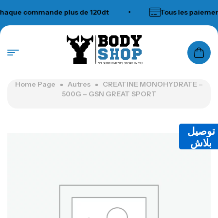
que commande plus de 120dt
•
Tous les paiements
N°1 SUPPLEMENTS STORE IN TUNISIA
Home Page
Autres
CREATINE MONOHYDRATE –
500G – GSN GREAT SPORT
توصيل
بلاش