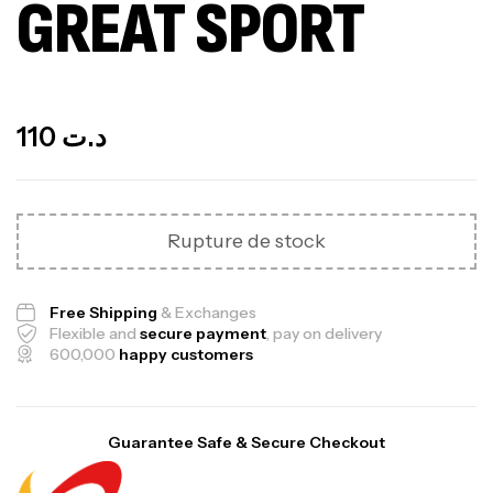
GREAT SPORT
Out Of Stock
110
د.ت
Rupture de stock
Free Shipping
& Exchanges
Flexible and
secure payment
, pay on delivery
600,000
happy customers
Guarantee Safe & Secure Checkout