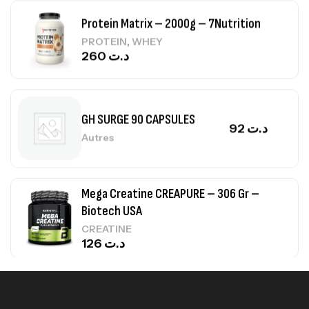
Protein Matrix – 2000g – 7Nutrition
,
PROTEIN
WHEY
260
د.ت
GH SURGE 90 CAPSULES
92
د.ت
Autres
Mega Creatine CREAPURE – 306 Gr –
Biotech USA
CREATINE
126
د.ت
100% Pure Whey – 2,27kg – BIOTECHUSA