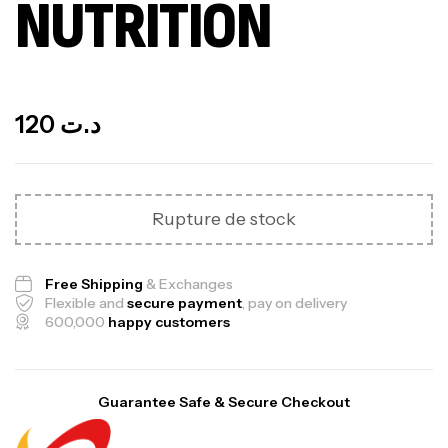
NUTRITION
Out Of Stock
120
د.ت
Rupture de stock
Free Shipping
& Exchanges
Flexible and
secure payment
, pay on delivery
600,000
happy customers
Guarantee Safe & Secure Checkout