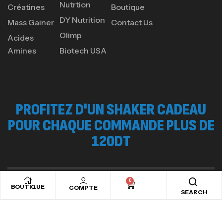
Nutrtion
Créatines
Boutique
DY Nutrition
Mass Gainer
Contact Us
GH SURGE 90 CAPSULES
92
د.ت
Olimp
Acides
Autres
Amines
Biotech USA
PROFITEZ D'UN SHAKER CADEAU
POUR CHAQUE COMMANDE PLUS DE
120DT
0
BOUTIQUE
COMPTE
Copyright © 2024
Ads valley.
All rights reserved
SEARCH