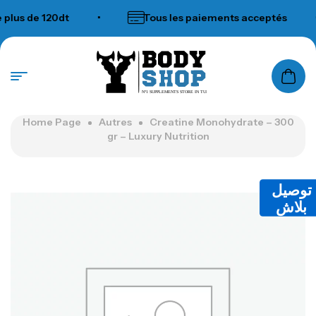
us de 120dt
•
Tous les paiements acceptés
•
N°1 SUPPLEMENTS STORE IN TUNISIA
Home Page
Autres
Creatine Monohydrate – 300
gr – Luxury Nutrition
توصيل
بلاش