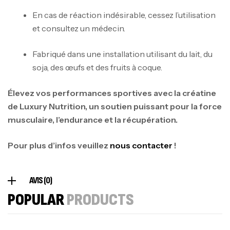
CREATINE
126
د.ت
En cas de réaction indésirable, cessez l’utilisation
et consultez un médecin.
100% Pure Whey – 2,27kg – BIOTECHUSA
Fabriqué dans une installation utilisant du lait, du
Autres
soja, des œufs et des fruits à coque.
269
د.ت
Élevez vos performances sportives avec la créatine
de Luxury Nutrition, un soutien puissant pour la force
Omega 3 – 100 Gélules – Scitec Nutrition
musculaire, l’endurance et la récupération.
Autres
84
د.ت
Pour plus d’infos veuillez
nous contacter
!
Creatine (CreapureⓇ) – 500g –
AVIS (0)
7Nutrition
POPULAR
PRODUCTS
CREATINE
150
د.ت