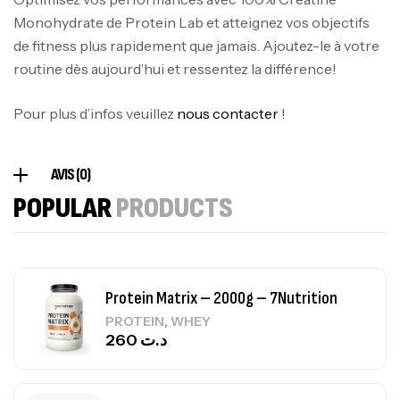
Monohydrate de Protein Lab et atteignez vos objectifs
de fitness plus rapidement que jamais. Ajoutez-le à votre
Omega 3 – 100 Gélules – Scitec Nutrition
routine dès aujourd’hui et ressentez la différence!
Autres
84
د.ت
Pour plus d’infos veuillez
nous contacter
!
Creatine (CreapureⓇ) – 500g –
AVIS (0)
7Nutrition
POPULAR
PRODUCTS
CREATINE
150
د.ت
Protein Matrix – 2000g – 7Nutrition
,
PROTEIN
WHEY
260
د.ت