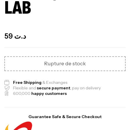
LAB
Out Of Stock
59
د.ت
Rupture de stock
Free Shipping
& Exchanges
Flexible and
secure payment
, pay on delivery
600,000
happy customers
Guarantee Safe & Secure Checkout