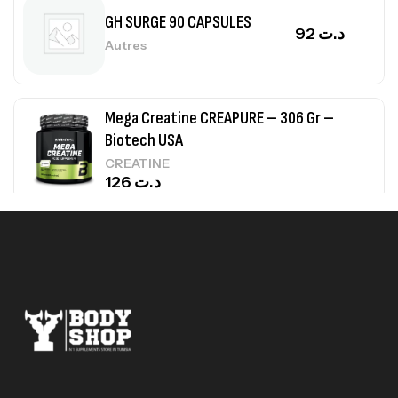
GH SURGE 90 CAPSULES
92
د.ت
Autres
Mega Creatine CREAPURE – 306 Gr –
Biotech USA
CREATINE
126
د.ت
100% Pure Whey – 2,27kg – BIOTECHUSA
Autres
269
د.ت
Omega 3 – 100 Gélules – Scitec Nutrition
Autres
84
د.ت