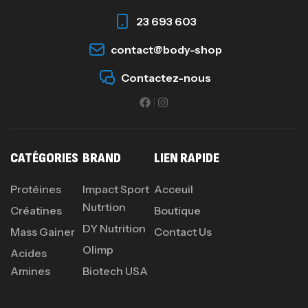
23 693 603
Creatine (CreapureⓇ) – 500g –
contact@body-shop
7Nutrition
Contactez-nous
CREATINE
150
د.ت
Protein Matrix – 2000g – 7Nutrition
CATÉGORIES
BRAND
LIEN RAPIDE
,
PROTEIN
WHEY
260
د.ت
Protéines
Impact Sport
Acceuil
Nutrtion
Créatines
Boutique
DY Nutrition
Mass Gainer
Contact Us
GH SURGE 90 CAPSULES
92
د.ت
Olimp
Acides
Autres
Amines
Biotech USA