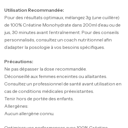
Utilisation Recommandée:
Pour des résultats optimaux, mélangez 3g (une cuillère)
de 100% Créatine Monohydrate dans 200ml d’eau ou de
jus, 30 minutes avant l’entraînement. Pour des conseils
personnalisés, consultez un coach nutritionnel afin
d’adapter la posologie à vos besoins spécifiques.
Précautions:
Ne pas dépasser la dose recommandée.
Mega Creatine CREAPURE – 306 Gr –
Biotech USA
Déconseillé aux femmes enceintes ou allaitantes.
Consultez un professionnel de santé avant utilisation en
CREATINE
126
د.ت
cas de conditions médicales préexistantes.
Tenir hors de portée des enfants.
Allergènes:
100% Pure Whey – 2,27kg – BIOTECHUSA
Aucun allergène connu.
Autres
269
د.ت
Optimisez vos performances avec 100% Créatine