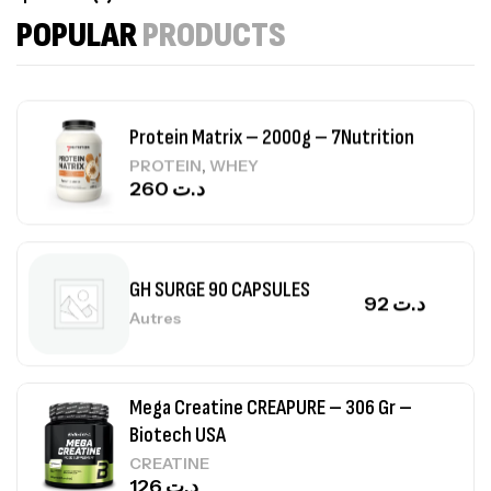
7Nutrition
POPULAR
PRODUCTS
CREATINE
150
د.ت
Protein Matrix – 2000g – 7Nutrition
,
PROTEIN
WHEY
260
د.ت
GH SURGE 90 CAPSULES
92
د.ت
Autres
Mega Creatine CREAPURE – 306 Gr –
Biotech USA
CREATINE
126
د.ت