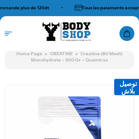
nde plus de 120dt
•
Tous les paiements acceptés
N°1 SUPPLEMENTS STORE IN TUNISIA
Home Page
CREATINE
Creatine (80 Mesh)
Monohydrate – 500 Gr – Quamtrax
توصيل
بلاش