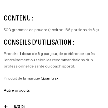
Mega Creatine CREAPURE – 306 Gr –
Biotech USA
CONTENU :
CREATINE
126
د.ت
500 grammes de poudre (environ 166 portions de 3 g)
CONSEILS D’UTILISATION :
100% Pure Whey – 2,27kg – BIOTECHUSA
Autres
Prendre
1 dose de 3 g
par jour, de préférence après
269
د.ت
l’entraînement ou selon les recommandations d’un
professionnel de santé ou coach sportif.
Omega 3 – 100 Gélules – Scitec Nutrition
Produit de la marque
Quamtrax
Autres
84
د.ت
Autre produits
Creatine (CreapureⓇ) – 500g –
AVIS (0)