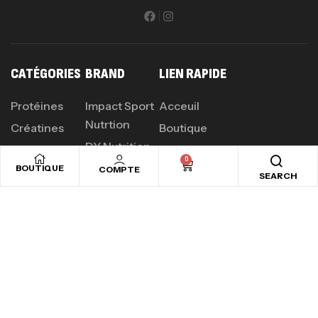
CATÉGORIES
BRAND
LIEN RAPIDE
Protéines
Impact Sport
Acceuil
Nutrtion
Créatines
Boutique
DY Nutrition
Mass Gainer
Contact Us
0
Olimp
BOUTIQUE
COMPTE
Acides
SEARCH
Amines
Biotech USA
PROFITEZ D'UN SHAKER CADEAU
POUR CHAQUE COMMANDE PLUS DE