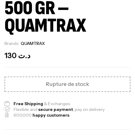
500 GR –
QUAMTRAX
Brands:
QUAMTRAX
Out Of Stock
130
د.ت
Rupture de stock
Free Shipping
& Exchanges
Flexible and
secure payment
, pay on delivery
600,000
happy customers