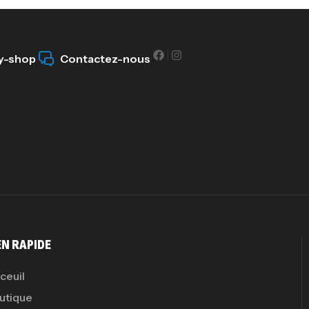
y-shop
Contactez-nous
Pr
PR
GH
Au
EN RAPIDE
ceuil
utique