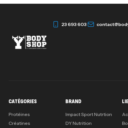
23 693 603
contact@bod
CATÉGORIES
BRAND
LI
Protéines
Impact Sport Nutrtion
Ac
Créatines
DY Nutrition
Bo