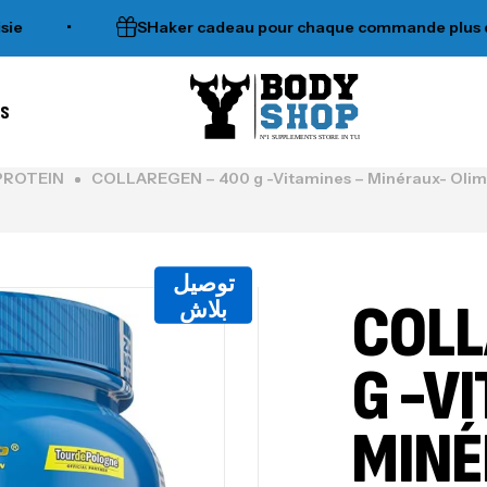
•
SHaker cadeau pour chaque commande plus de 12
es
N°1 SUPPLEMENTS STORE IN TUNISIA
PROTEIN
COLLAREGEN – 400 g -Vitamines – Minéraux- Olimp
توصيل
COLL
بلاش
G -V
MINÉ