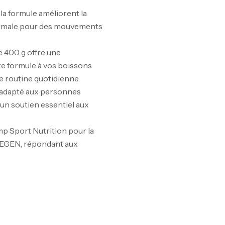
la formule améliorent la
optimale pour des mouvements
10
 400 g offre une
Au
e formule à vos boissons
e routine quotidienne.
adapté aux personnes
 un soutien essentiel aux
Om
mp Sport Nutrition pour la
Au
REGEN, répondant aux
Cr
7N
CR