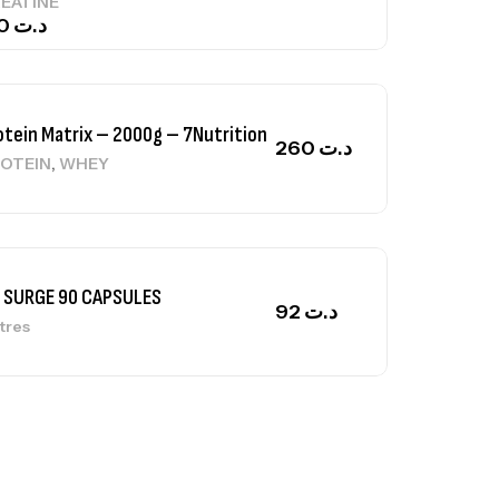
EATINE
150
د.ت
otein Matrix – 2000g – 7Nutrition
260
د.ت
,
OTEIN
WHEY
 SURGE 90 CAPSULES
92
د.ت
tres
ga Creatine CREAPURE – 306 Gr –
otech USA
EATINE