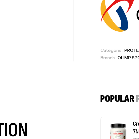
CR
10
Au
Catégorie :
PROTE
Brands :
OLIMP SP
Om
Au
POPULAR
TION
Cr
7N