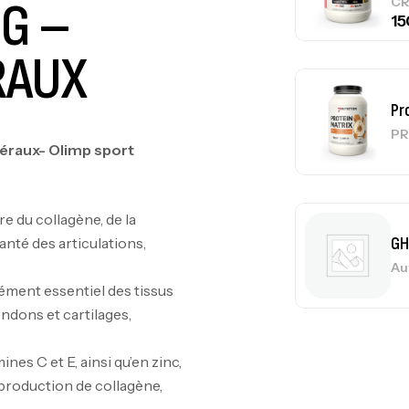
 G –
CR
RAUX
Pr
PR
éraux- Olimp sport
du collagène, de la
GH
anté des articulations,
Au
ément essentiel des tissus
endons et cartilages,
Me
ines C et E, ainsi qu’en zinc,
Bi
production de collagène,
CR