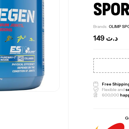
SPOR
Brands:
OLIMP SP
149
د.ت
Free Shippin
Flexible and
s
600,000
hap
Me
G
Bi