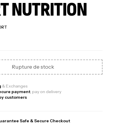
T NUTRITION
ORT
Out Of Stock
Rupture de stock
g
& Exchanges
ecure payment
, pay on delivery
py customers
ga Creatine CREAPURE – 306 Gr –
uarantee Safe & Secure Checkout
otech USA