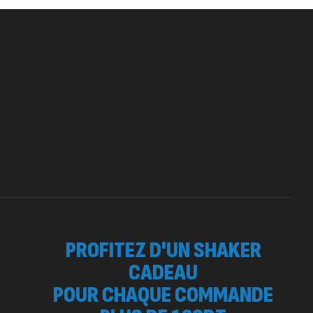
150
د.ت
otein Matrix – 2000g – 7Nutrition
260
د.ت
,
OTEIN
WHEY
 SURGE 90 CAPSULES
92
د.ت
tres
PROFITEZ D'UN SHAKER
CADEAU
POUR CHAQUE COMMANDE