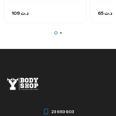
109
د.ت
65
د.ت
23 693 603