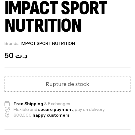
IMPACT SPORT
NUTRITION
Brands:
IMPACT SPORT NUTRITION
Out Of Stock
50
د.ت
Rupture de stock
Free Shipping
& Exchanges
Flexible and
secure payment
, pay on delivery
600,000
happy customers