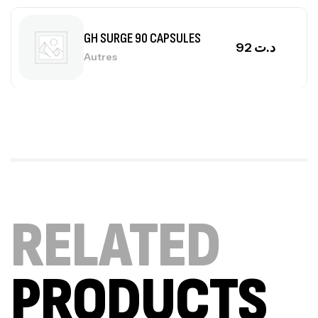
Mega Creatine CREAPURE – 306 Gr –
Biotech USA
CREATINE
126
د.ت
100% Pure Whey – 2,27kg – BIOTECHUSA
Autres
269
د.ت
RELATED
Omega 3 – 100 Gélules – Scitec Nutrition
Autres
84
د.ت
PRODUCTS
Creatine (CreapureⓇ) – 500g –