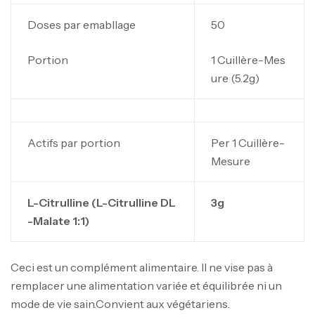
Doses par emabllage
50
Portion
1 Cuillère-Mes
ure (5.2g)
Mega Creatine CREAPURE – 306 Gr –
Biotech USA
Actifs par portion
Per 1 Cuillère-
CREATINE
Mesure
126
د.ت
L-
Citrulline
(
L-
Citrulline
DL
3g
100% Pure Whey – 2,27kg – BIOTECHUSA
-
Malate
1:1)
Autres
269
د.ت
Ceci est un complément alimentaire. Il ne vise pas à
remplacer une alimentation variée et équilibrée ni un
Omega 3 – 100 Gélules – Scitec Nutrition
mode de vie sain.Convient aux végétariens.