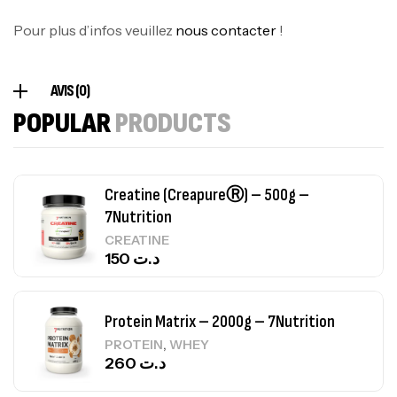
Autres
84
د.ت
Pour plus d’infos veuillez
nous contacter
!
Creatine (CreapureⓇ) – 500g –
AVIS (0)
7Nutrition
POPULAR
PRODUCTS
CREATINE
150
د.ت
Protein Matrix – 2000g – 7Nutrition
,
PROTEIN
WHEY
260
د.ت
GH SURGE 90 CAPSULES
92
د.ت
Autres