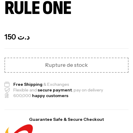
RULE ONE
Out Of Stock
150
د.ت
Rupture de stock
Free Shipping
& Exchanges
Flexible and
secure payment
, pay on delivery
600,000
happy customers
Guarantee Safe & Secure Checkout