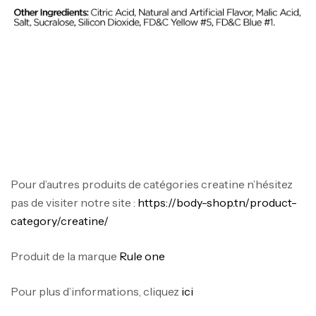
Mega Creatine CREAPURE – 306 Gr –
Biotech USA
CREATINE
126
د.ت
100% Pure Whey – 2,27kg – BIOTECHUSA
Autres
Pour d’autres produits de catégories creatine n’hésitez
269
د.ت
pas de visiter notre site :
https://body-shop.tn/product-
category/creatine/
Omega 3 – 100 Gélules – Scitec Nutrition
Produit de la marque
Rule one
Autres
84
د.ت
Pour plus d’informations, cliquez
ici