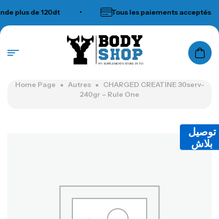
plus de 120dt
•
Tous les paiements acceptés
N°1 SUPPLEMENTS STORE IN TUNISIA
Home Page
Autres
CHARGED CREATINE 30serv-
240gr – Rule One
توصيل
بلاش