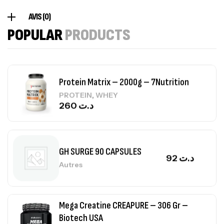
Creatine (CreapureⓇ) – 500g –
AVIS (0)
7Nutrition
POPULAR
PRODUCTS
CREATINE
150
د.ت
Protein Matrix – 2000g – 7Nutrition
,
PROTEIN
WHEY
260
د.ت
GH SURGE 90 CAPSULES
92
د.ت
Autres
Mega Creatine CREAPURE – 306 Gr –
Biotech USA