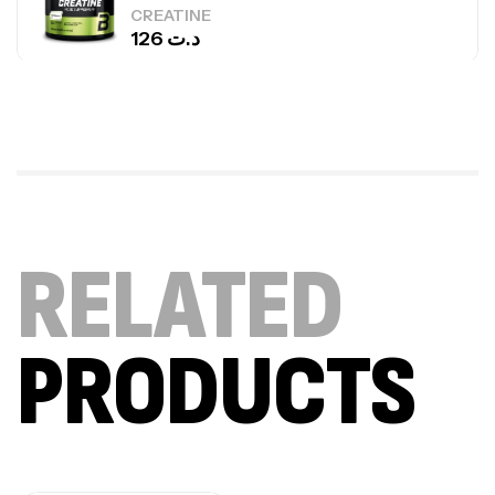
CREATINE
126
د.ت
100% Pure Whey – 2,27kg – BIOTECHUSA
Autres
269
د.ت
Omega 3 – 100 Gélules – Scitec Nutrition
RELATED
Autres
84
د.ت
PRODUCTS
Creatine (CreapureⓇ) – 500g –
7Nutrition
CREATINE
150
د.ت