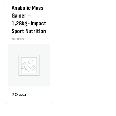
Anabolic Mass
Protein Matrix – 2000g – 7Nutrition
Gainer –
,
PROTEIN
WHEY
1,28kg- Impact
260
د.ت
Sport Nutrition
Autres
GH SURGE 90 CAPSULES
92
د.ت
Autres
70
د.ت