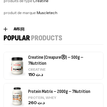
produits de type
Creatine
Autres
269
د.ت
produit de marque
Muscletech
Omega 3 – 100 Gélules – Scitec Nutrition
AVIS (0)
Autres
POPULAR
PRODUCTS
84
د.ت
Creatine (CreapureⓇ) – 500g –
7Nutrition
CREATINE
150
د.ت
Protein Matrix – 2000g – 7Nutrition
,
PROTEIN
WHEY
260
د.ت