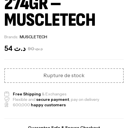
274GR –
MUSCLETECH
Brands:
MUSCLETECH
Out Of Stock
54
د.ت
90
د.ت
Rupture de stock
Free Shipping
& Exchanges
Flexible and
secure payment
, pay on delivery
600,000
happy customers
Guarantee Safe & Secure Checkout