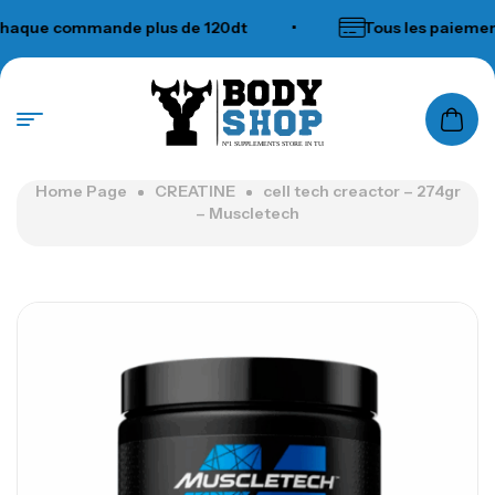
que commande plus de 120dt
•
Tous les paiements
N°1 SUPPLEMENTS STORE IN TUNISIA
Home Page
CREATINE
cell tech creactor – 274gr
– Muscletech