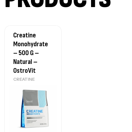
Omega 3 – 100 Gélules – Scitec Nutrition
Autres
84
د.ت
Creatine
Creatine (CreapureⓇ) – 500g –
Monohydrate
7Nutrition
CREATINE
– 500 G –
150
د.ت
Natural –
OstroVit
Protein Matrix – 2000g – 7Nutrition
CREATINE
,
PROTEIN
WHEY
260
د.ت
GH SURGE 90 CAPSULES
92
د.ت
Autres