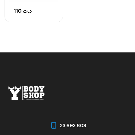
110
د.ت
23 693 603