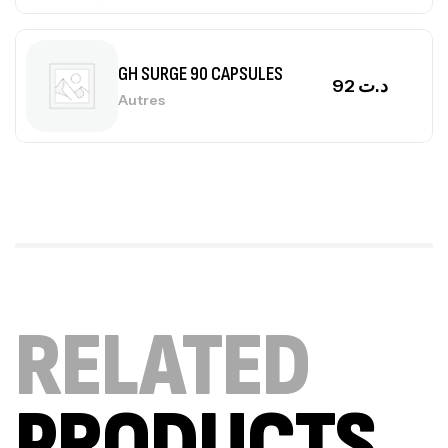
GH SURGE 90 CAPSULES
92
د.ت
Autres
Mega Creatine CREAPURE – 306 Gr –
Biotech USA
CREATINE
126
د.ت
100% Pure Whey – 2,27kg – BIOTECHUSA
RELATED
Autres
269
د.ت
PRODUCTS