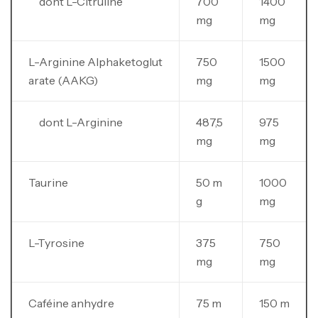
dont L-Citruline
700
1400
mg
mg
L-Arginine Alphaketoglut
750
1500
arate (AAKG)
mg
mg
dont L-Arginine
487,5
975
mg
mg
Taurine
50 m
1000
g
mg
L-Tyrosine
375
750
mg
mg
Caféine anhydre
75 m
150 m