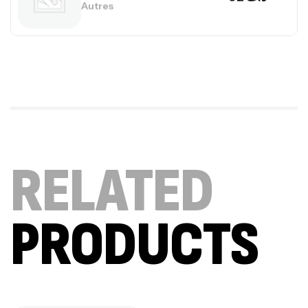
CREATINE
126
د.ت
100% Pure Whey – 2,27kg – BIOTECHUSA
Autres
269
د.ت
Omega 3 – 100 Gélules – Scitec Nutrition
RELATED
Autres
84
د.ت
PRODUCTS
Creatine (CreapureⓇ) – 500g –
7Nutrition
CREATINE
150
د.ت