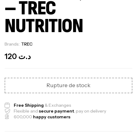
– TREC
NUTRITION
Brands:
TREC
Out Of Stock
120
د.ت
Rupture de stock
Free Shipping
& Exchanges
Flexible and
secure payment
, pay on delivery
600,000
happy customers