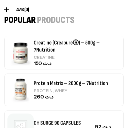
Creatine (CreapureⓇ) – 500g –
AVIS (0)
7Nutrition
POPULAR
PRODUCTS
CREATINE
150
د.ت
Protein Matrix – 2000g – 7Nutrition
,
PROTEIN
WHEY
260
د.ت
GH SURGE 90 CAPSULES
92
د.ت
Autres
Mega Creatine CREAPURE – 306 Gr –
Biotech USA