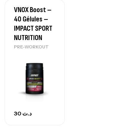
VNOX Boost –
Protein Matrix – 2000g – 7Nutrition
40 Gélules –
,
PROTEIN
WHEY
IMPACT SPORT
260
د.ت
NUTRITION
PRE-WORKOUT
GH SURGE 90 CAPSULES
92
د.ت
Autres
30
د.ت