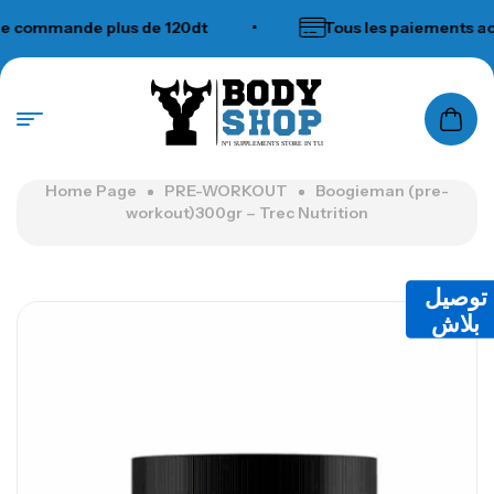
mmande plus de 120dt
•
Tous les paiements accep
N°1 SUPPLEMENTS STORE IN TUNISIA
Home Page
PRE-WORKOUT
Boogieman (pre-
workout)300gr – Trec Nutrition
توصيل
بلاش