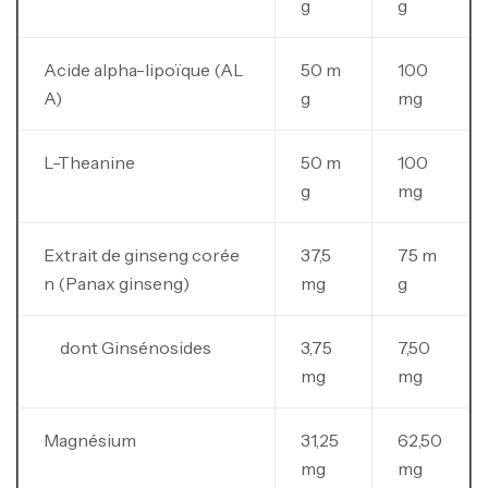
g
g
Acide alpha-lipoïque (AL
50 m
100
A)
g
mg
L-Theanine
50 m
100
g
mg
Extrait de ginseng corée
37,5
75 m
n (Panax ginseng)
mg
g
dont Ginsénosides
3,75
7,50
mg
mg
Magnésium
31,25
62,50
mg
mg