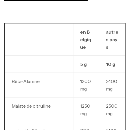
en B
autre
elgiq
s pay
ue
s
5 g
10 g
Bêta-Alanine
1200
2400
mg
mg
Malate de citruline
1250
2500
mg
mg