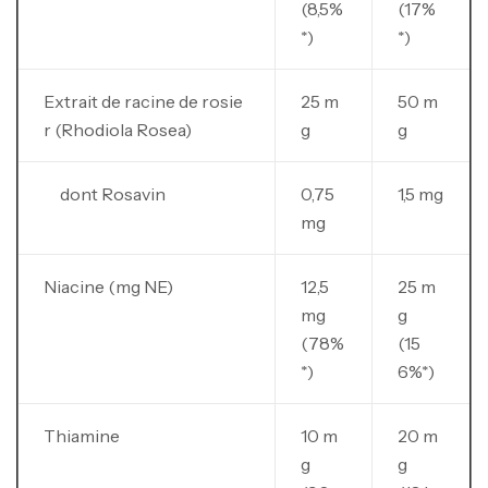
(8,5%
(17%
*)
*)
Extrait de racine de rosie
25 m
50 m
r (Rhodiola Rosea)
g
g
dont Rosavin
0,75
1,5 mg
mg
Niacine (mg NE)
12,5
25 m
mg
g
(78%
(15
*)
6%*)
Thiamine
10 m
20 m
g
g