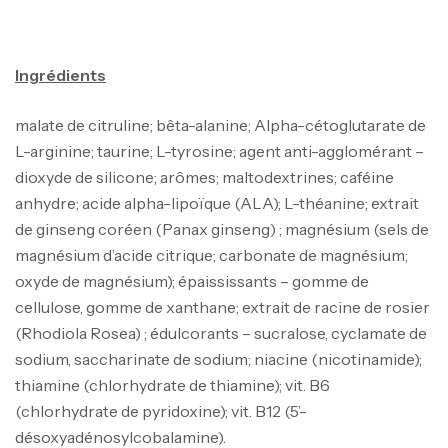
Ingrédients
Mega Creatine CREAPURE – 306 Gr –
Biotech USA
malate de citruline; bêta-alanine; Alpha-cétoglutarate de
CREATINE
L-arginine; taurine; L-tyrosine; agent anti-agglomérant –
126
د.ت
dioxyde de silicone; arômes; maltodextrines; caféine
anhydre; acide alpha-lipoïque (ALA); L-théanine; extrait
100% Pure Whey – 2,27kg – BIOTECHUSA
de ginseng coréen (Panax ginseng) ; magnésium (sels de
Autres
magnésium d’acide citrique; carbonate de magnésium;
269
د.ت
oxyde de magnésium); épaississants – gomme de
cellulose, gomme de xanthane; extrait de racine de rosier
(Rhodiola Rosea) ; édulcorants – sucralose, cyclamate de
Omega 3 – 100 Gélules – Scitec Nutrition
sodium, saccharinate de sodium; niacine (nicotinamide);
Autres
thiamine (chlorhydrate de thiamine); vit. B6
84
د.ت
(chlorhydrate de pyridoxine); vit. B12 (5’-
désoxyadénosylcobalamine).