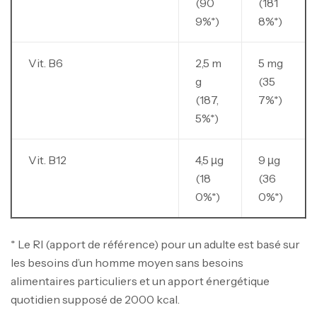
(90
(181
9%*)
8%*)
Vit. B6
2,5 m
5 mg
g
(35
(187,
7%*)
5%*)
Vit. B12
4,5 µg
9 µg
(18
(36
0%*)
0%*)
* Le RI (apport de référence) pour un adulte est basé sur
les besoins d’un homme moyen sans besoins
alimentaires particuliers et un apport énergétique
quotidien supposé de 2000 kcal.