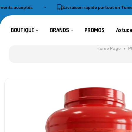
s acceptés
•
Livraison rapide partout en Tunisie
BOUTIQUE
BRANDS
PROMOS
Astuc
Home Page
P