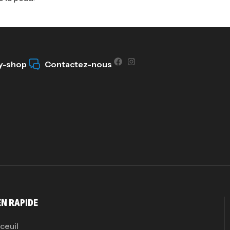
Om
Au
y-shop
Contactez-nous
Cr
7N
CR
Pr
PR
EN RAPIDE
ceuil