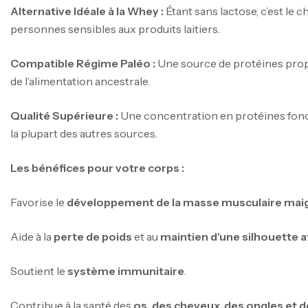
Alternative Idéale à la Whey :
Étant sans lactose, c’est le c
personnes sensibles aux produits laitiers.
Compatible Régime Paléo :
Une source de protéines pro
de l’alimentation ancestrale.
Qualité Supérieure :
Une concentration en protéines fonc
la plupart des autres sources.
Les bénéfices pour votre corps :
Favorise le
développement de la masse musculaire mai
Aide à la
perte de poids
et au
maintien d’une silhouette a
Soutient le
système immunitaire
.
Contribue à la santé des
os, des cheveux, des ongles et d