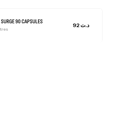
 SURGE 90 CAPSULES
92
د.ت
tres
ga Creatine CREAPURE – 306 Gr –
otech USA
EATINE
126
د.ت
0% Pure Whey – 2,27kg – BIOTECHUSA
tres
269
د.ت