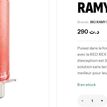
RAM
Brands:
BIG RAMY
290
د.ت
Puisez dans la fo
avec la RED REX 
d’exception est 
solution sans lac
meilleur pour le
8 en stock
-
+