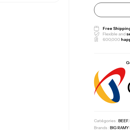
Free Shippin
Flexible and
s
600,000
hap
Me
G
Bi
CR
10
Au
Catégories :
BEEF
,
Brands :
BIG RAMY