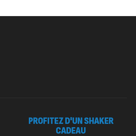
ega 3 – 100 Gélules – Scitec Nutrition
tres
84
د.ت
eatine (CreapureⓇ) – 500g –
utrition
EATINE
150
د.ت
otein Matrix – 2000g – 7Nutrition
260
د.ت
,
OTEIN
WHEY
PROFITEZ D'UN SHAKER
CADEAU