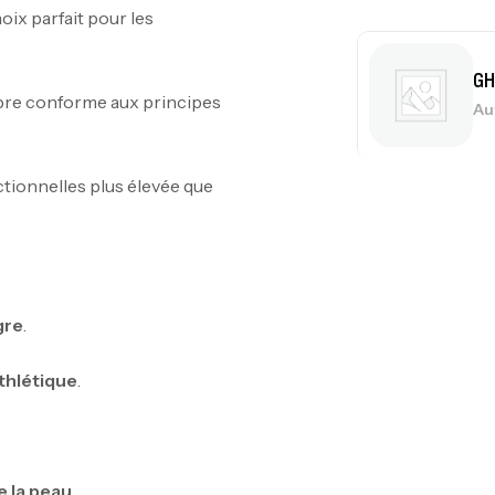
hoix parfait pour les
GH
pre conforme aux principes
Au
tionnelles plus élevée que
Me
Bi
CR
gre
.
thlétique
.
10
Au
e la peau
.