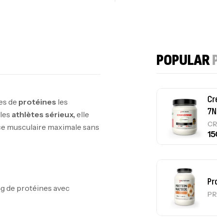
Om
Au
POPULAR
Cr
ces de
protéines
les
7N
les
athlètes sérieux,
elle
CR
ce musculaire maximale sans
Pr
g de protéines avec
PR