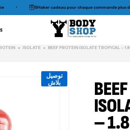
•
SHaker cadeau pour chaque commande plus de 120
es
N°1 SUPPLEMENTS STORE IN TUNISIA
ROTEIN
ISOLATE
BEEF PROTEIN ISOLATE TROPICAL – 1.8
توصيل
BEEF
بلاش
ISOL
– 1.