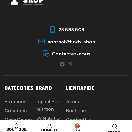
23 693 603
contact@body-shop
Contactez-nous
CATÉGORIES
BRAND
LIEN RAPIDE
Protéines
Impact Sport
Acceuil
Nutrtion
Créatines
Boutique
DY Nutrition
Mass Gainer
Contact Us
0
Olimp
Acides
BOUTIQUE
COMPTE