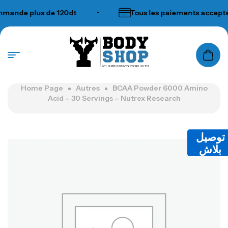
de plus de 120dt
•
Tous les paiements acceptés
N°1 SUPPLEMENTS STORE IN TUNISIA
Home Page
Autres
BCAA Powder 6000 Amino
Acid – 30 Servings – Nutrex Research
توصيل
بلاش