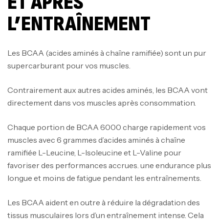
ET APRÈS
L’ENTRAÎNEMENT
Les BCAA (acides aminés à chaîne ramifiée) sont un pur
supercarburant pour vos muscles.
Contrairement aux autres acides aminés, les BCAA vont
directement dans vos muscles après consommation.
Chaque portion de BCAA 6000 charge rapidement vos
muscles avec 6 grammes d’acides aminés à chaîne
ramifiée L-Leucine, L-Isoleucine et L-Valine pour
Mega Creatine CREAPURE – 306 Gr –
favoriser des performances accrues.
une endurance plus
Biotech USA
longue et moins de fatigue pendant les entraînements.
CREATINE
126
د.ت
Les BCAA aident en outre à réduire la dégradation des
tissus musculaires lors d’un entraînement intense.
Cela