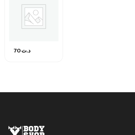
92
د.ت
Autres
70
د.ت