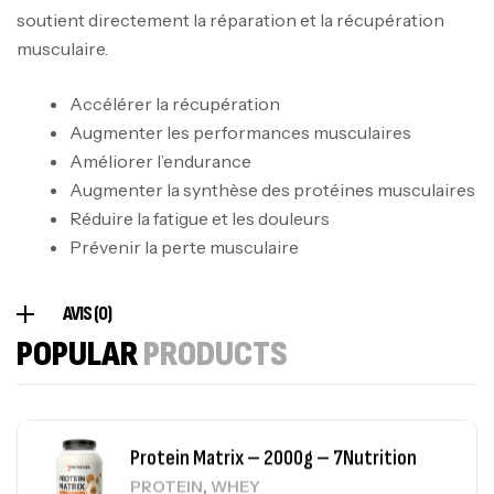
soutient directement la réparation et la récupération
100% Pure Whey – 2,27kg – BIOTECHUSA
musculaire.
Autres
269
د.ت
Accélérer la récupération
Augmenter les performances musculaires
Améliorer l’endurance
Omega 3 – 100 Gélules – Scitec Nutrition
Augmenter la synthèse des protéines musculaires
Autres
Réduire la fatigue et les douleurs
84
د.ت
Prévenir la perte musculaire
Creatine (CreapureⓇ) – 500g –
AVIS (0)
7Nutrition
POPULAR
PRODUCTS
CREATINE
150
د.ت
Protein Matrix – 2000g – 7Nutrition
,
PROTEIN
WHEY