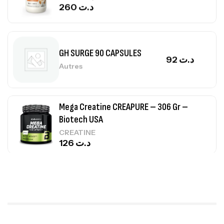
260
د.ت
GH SURGE 90 CAPSULES
92
د.ت
Autres
Mega Creatine CREAPURE – 306 Gr –
Biotech USA
CREATINE
126
د.ت
100% Pure Whey – 2,27kg – BIOTECHUSA
Autres
269
د.ت