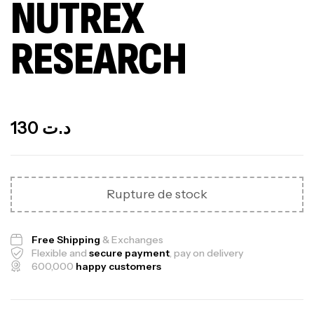
NUTREX
RESEARCH
Out Of Stock
130
د.ت
Rupture de stock
Free Shipping
& Exchanges
Flexible and
secure payment
, pay on delivery
600,000
happy customers