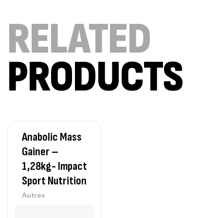
Omega 3 – 100 Gélules – Scitec Nutrition
RELATED
Autres
84
د.ت
PRODUCTS
Creatine (CreapureⓇ) – 500g –
7Nutrition
CREATINE
150
د.ت
Anabolic Mass
Protein Matrix – 2000g – 7Nutrition
Gainer –
,
PROTEIN
WHEY
1,28kg- Impact
260
د.ت
Sport Nutrition
Autres
GH SURGE 90 CAPSULES