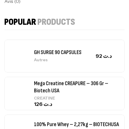
Avis (0)
Protein Matrix – 2000g – 7Nutrition
POPULAR
PRODUCTS
,
PROTEIN
WHEY
260
د.ت
GH SURGE 90 CAPSULES
92
د.ت
Autres
Mega Creatine CREAPURE – 306 Gr –
Biotech USA
CREATINE
126
د.ت
100% Pure Whey – 2,27kg – BIOTECHUSA