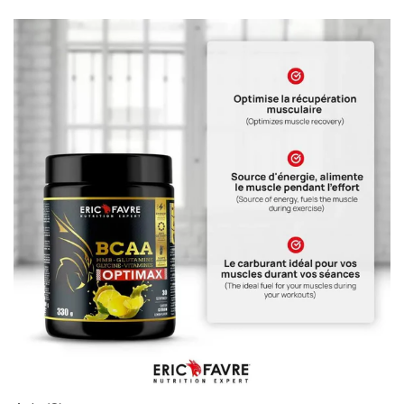
CREATINE
126
د.ت
100% Pure Whey – 2,27kg – BIOTECHUSA
Autres
269
د.ت
Omega 3 – 100 Gélules – Scitec Nutrition
Autres
84
د.ت
Creatine (CreapureⓇ) – 500g –
7Nutrition
CREATINE
150
د.ت