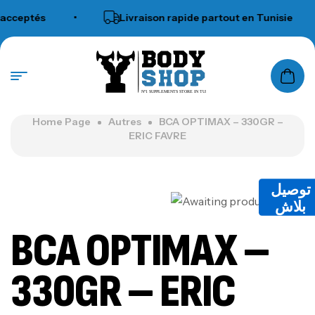
acceptés
•
Livraison rapide partout en Tunisie
N°1 SUPPLEMENTS STORE IN TUNISIA
Home Page
Autres
BCA OPTIMAX – 330GR –
ERIC FAVRE
توصيل
بلاش
BCA OPTIMAX –
330GR – ERIC