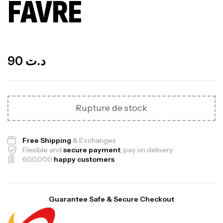
FAVRE
Out Of Stock
90
د.ت
Rupture de stock
Free Shipping
& Exchanges
Flexible and
secure payment
, pay on delivery
600,000
happy customers
Guarantee Safe & Secure Checkout