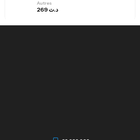
Autres
269
د.ت
Omega 3 – 100 Gélules – Scitec Nutrition
Autres
84
د.ت
Creatine (CreapureⓇ) – 500g –
7Nutrition
CREATINE
150
د.ت
Protein Matrix – 2000g – 7Nutrition
,
PROTEIN
WHEY
260
د.ت