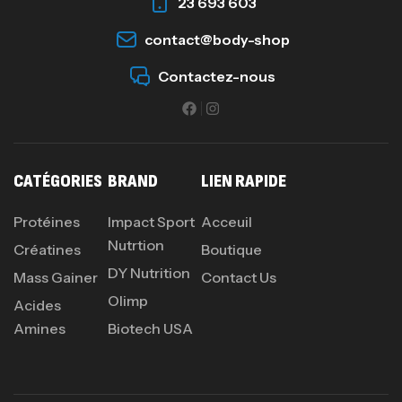
23 693 603
contact@body-shop
GH SURGE 90 CAPSULES
92
د.ت
Contactez-nous
Autres
CATÉGORIES
BRAND
LIEN RAPIDE
Protéines
Impact Sport
Acceuil
Nutrtion
Créatines
Boutique
DY Nutrition
Mass Gainer
Contact Us
Olimp
Acides
Amines
Biotech USA