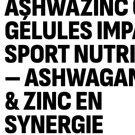
ASHWAZINC 
GÉLULES IM
SPORT NUTR
– ASHWAGA
& ZINC EN
SYNERGIE