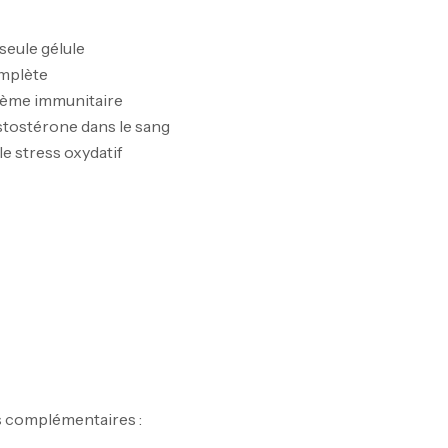
Pr
seule gélule
PR
omplète
tème immunitaire
stostérone dans le sang
le stress oxydatif
GH
Au
s complémentaires :