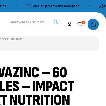
•
Tous les paiements acceptés
•
Livraiso
1
ort Nutrition
AZINC – 60
LES – IMPACT
T NUTRITION