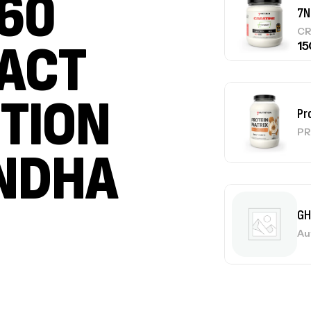
60
Pr
PACT
PR
ITION
GH
NDHA
Au
Me
Bi
CR