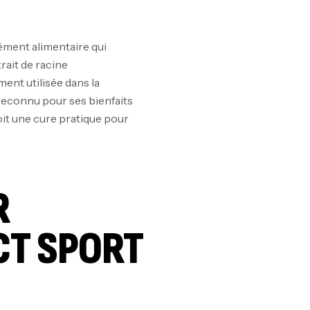
10
Au
ément alimentaire qui
rait de racine
ent utilisée dans la
reconnu pour ses bienfaits
Om
oit une cure pratique pour
Au
R
Cr
7N
CT SPORT
CR