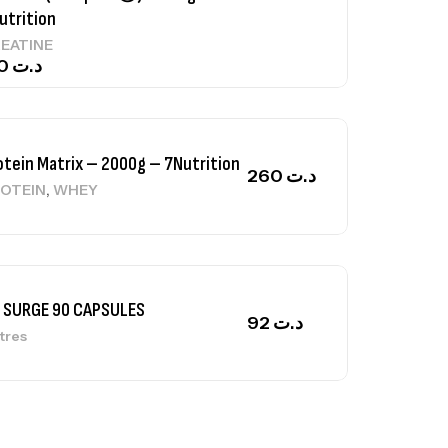
otein Matrix – 2000g – 7Nutrition
260
د.ت
,
OTEIN
WHEY
 SURGE 90 CAPSULES
92
د.ت
tres
ga Creatine CREAPURE – 306 Gr –
otech USA
EATINE
126
د.ت