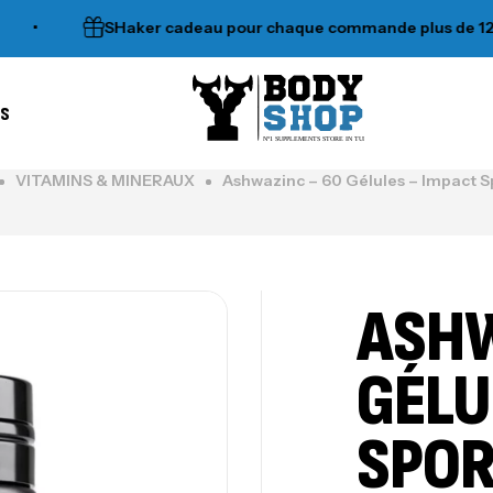
SHaker cadeau pour chaque commande plus de 120dt
es
N°1 SUPPLEMENTS STORE IN TUNISIA
VITAMINS & MINERAUX
Ashwazinc – 60 Gélules – Impact Sp
ASHW
GÉLU
SPOR