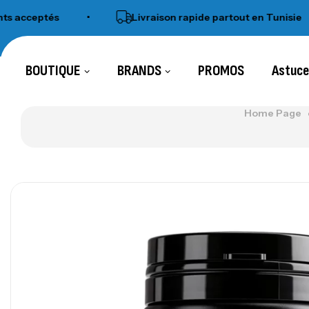
eptés
•
Livraison rapide partout en Tunisie
•
BOUTIQUE
BRANDS
PROMOS
Astuc
Home Page