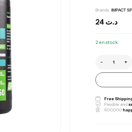
Brands:
IMPACT S
24
د.ت
2 en stock
-
+
Me
Free Shippin
Bi
Flexible and
s
600,000
hap
CR