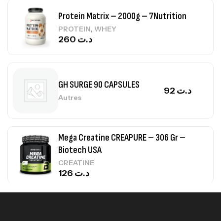
Protein Matrix – 2000g – 7Nutrition
,
PROTEIN
WHEY
260
د.ت
GH SURGE 90 CAPSULES
92
د.ت
Autres
Mega Creatine CREAPURE – 306 Gr –
Biotech USA
CREATINE
126
د.ت
100% Pure Whey – 2,27kg – BIOTECHUSA
Autres