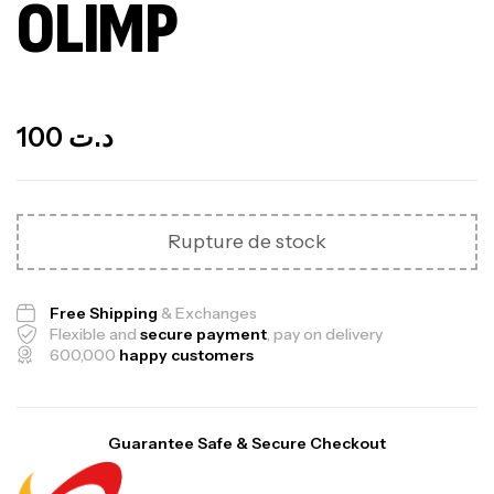
OLIMP
Out Of Stock
100
د.ت
Rupture de stock
Free Shipping
& Exchanges
Flexible and
secure payment
, pay on delivery
600,000
happy customers
Guarantee Safe & Secure Checkout