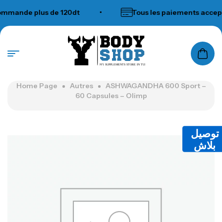
mande plus de 120dt
•
Tous les paiements accepté
N°1 SUPPLEMENTS STORE IN TUNISIA
Home Page
Autres
ASHWAGANDHA 600 Sport –
60 Capsules – Olimp
توصيل
بلاش