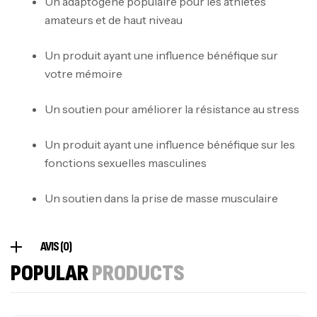
Un adaptogène populaire pour les athlètes
126
د.ت
amateurs et de haut niveau
Un produit ayant une influence bénéfique sur
100% Pure Whey – 2,27kg – BIOTECHUSA
votre mémoire
Autres
269
د.ت
Un soutien pour améliorer la résistance au stress
Un produit ayant une influence bénéfique sur les
Omega 3 – 100 Gélules – Scitec Nutrition
fonctions sexuelles masculines
Autres
84
د.ت
Un soutien dans la prise de masse musculaire
Creatine (CreapureⓇ) – 500g –
AVIS (0)
7Nutrition
POPULAR
PRODUCTS
CREATINE
150
د.ت