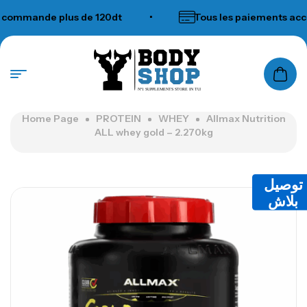
mmande plus de 120dt
•
Tous les paiements accept
N°1 SUPPLEMENTS STORE IN TUNISIA
Home Page
PROTEIN
WHEY
Allmax Nutrition
ALL whey gold – 2.270kg
توصيل
بلاش