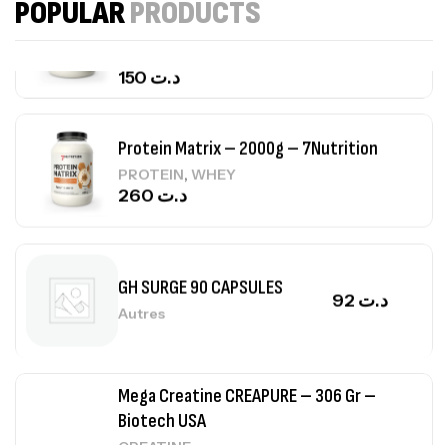
POPULAR
PRODUCTS
CREATINE
150
د.ت
Protein Matrix – 2000g – 7Nutrition
,
PROTEIN
WHEY
260
د.ت
GH SURGE 90 CAPSULES
92
د.ت
Autres
Mega Creatine CREAPURE – 306 Gr –
Biotech USA
CREATINE
126
د.ت