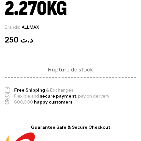
2.270KG
Brands:
ALLMAX
Out Of Stock
250
د.ت
Rupture de stock
Free Shipping
& Exchanges
Flexible and
secure payment
, pay on delivery
600,000
happy customers
Guarantee Safe & Secure Checkout