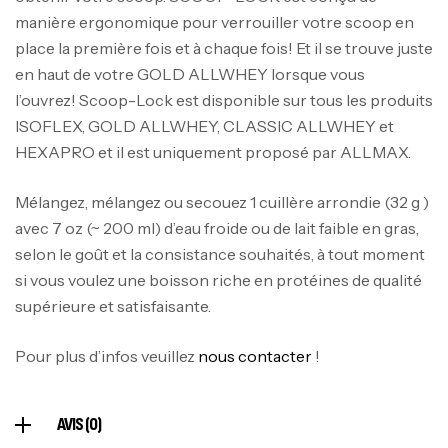
manière ergonomique pour verrouiller votre scoop en
Mega Creatine CREAPURE – 306 Gr –
Biotech USA
place la première fois et à chaque fois! Et il se trouve juste
en haut de votre GOLD ALLWHEY lorsque vous
CREATINE
126
د.ت
l’ouvrez! Scoop-Lock est disponible sur tous les produits
ISOFLEX, GOLD ALLWHEY, CLASSIC ALLWHEY et
HEXAPRO et il est uniquement proposé par ALLMAX.
100% Pure Whey – 2,27kg – BIOTECHUSA
Autres
Mélangez, mélangez ou secouez 1 cuillère arrondie (32 g )
269
د.ت
avec 7 oz (~ 200 ml) d’eau froide ou de lait faible en gras,
selon le goût et la consistance souhaités, à tout moment
si vous voulez une boisson riche en protéines de qualité
Omega 3 – 100 Gélules – Scitec Nutrition
supérieure et satisfaisante.
Autres
84
د.ت
Pour plus d’infos veuillez
nous contacter
!
Creatine (CreapureⓇ) – 500g –
AVIS (0)
7Nutrition