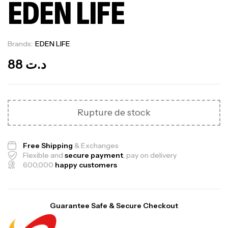
EDEN LIFE
Brands:
EDEN LIFE
Out Of Stock
88
د.ت
Rupture de stock
Free Shipping
& Exchanges
Flexible and
secure payment
, pay on delivery
600,000
happy customers
Guarantee Safe & Secure Checkout