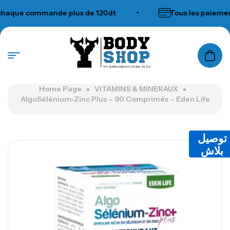
que commande plus de 120dt
•
Tous les paiements
N°1 SUPPLEMENTS STORE IN TUNISIA
Home Page
VITAMINS & MINERAUX
AlgoSélénium-Zinc Plus – 90 Comprimés – Eden Life
توصيل
بلاش