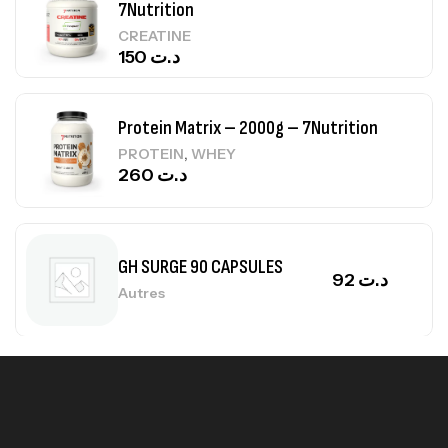
7Nutrition
CREATINE
150
د.ت
Protein Matrix – 2000g – 7Nutrition
,
PROTEIN
WHEY
260
د.ت
GH SURGE 90 CAPSULES
92
د.ت
Autres
Mega Creatine CREAPURE – 306 Gr –
Biotech USA
CREATINE
126
د.ت