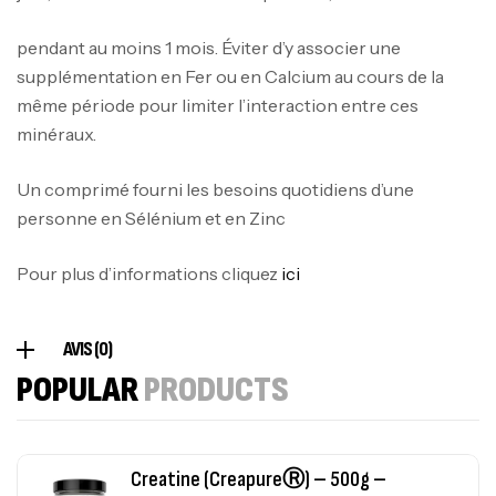
Mega Creatine CREAPURE – 306 Gr –
pendant au moins 1 mois. Éviter d’y associer une
Biotech USA
supplémentation en Fer ou en Calcium au cours de la
même période pour limiter l’interaction entre ces
CREATINE
126
د.ت
minéraux.
Un comprimé fourni les besoins quotidiens d’une
100% Pure Whey – 2,27kg – BIOTECHUSA
personne en Sélénium et en Zinc
Autres
269
د.ت
Pour plus d’informations cliquez
ici
Omega 3 – 100 Gélules – Scitec Nutrition
AVIS (0)
Autres
POPULAR
PRODUCTS
84
د.ت
Creatine (CreapureⓇ) – 500g –