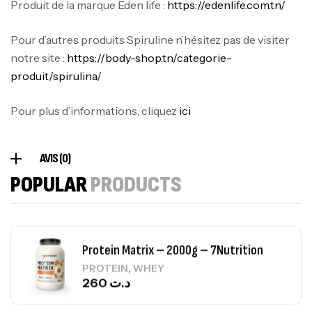
Produit de la marque Eden life :
https://edenlife.com.tn/
Omega 3 – 100 Gélules – Scitec Nutrition
Pour d’autres produits Spiruline n’hésitez pas de visiter
Autres
84
د.ت
notre site :
https://body-shop.tn/categorie-
produit/spirulina/
Creatine (CreapureⓇ) – 500g –
Pour plus d’informations, cliquez
ici
7Nutrition
CREATINE
150
د.ت
AVIS (0)
POPULAR
PRODUCTS
Protein Matrix – 2000g – 7Nutrition
,
PROTEIN
WHEY
260
د.ت
GH SURGE 90 CAPSULES
92
د.ت