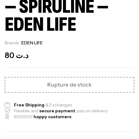
– SPIRULINE –
EDEN LIFE
Brands:
EDEN LIFE
Out Of Stock
80
د.ت
Rupture de stock
Free Shipping
& Exchanges
Flexible and
secure payment
, pay on delivery
600,000
happy customers