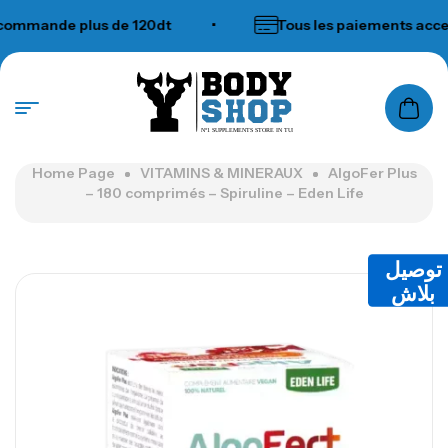
mande plus de 120dt
•
Tous les paiements accept
N°1 SUPPLEMENTS STORE IN TUNISIA
Home Page
VITAMINS & MINERAUX
AlgoFer Plus
– 180 comprimés – Spiruline – Eden Life
توصيل
بلاش