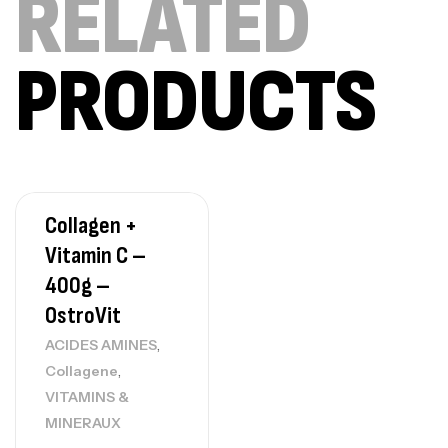
RELATED
Creatine (CreapureⓇ) – 500g –
7Nutrition
PRODUCTS
CREATINE
150
د.ت
Protein Matrix – 2000g – 7Nutrition
,
PROTEIN
WHEY
260
د.ت
Collagen +
Vitamin C –
400g –
OstroVit
GH SURGE 90 CAPSULES
92
د.ت
Autres
,
ACIDES AMINES
,
Collagene
VITAMINS &
MINERAUX