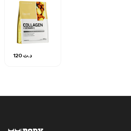
120
د.ت