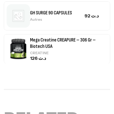
Autres
Mega Creatine CREAPURE – 306 Gr –
Biotech USA
CREATINE
126
د.ت
100% Pure Whey – 2,27kg – BIOTECHUSA
Autres
269
د.ت
Omega 3 – 100 Gélules – Scitec Nutrition
Autres
84
د.ت