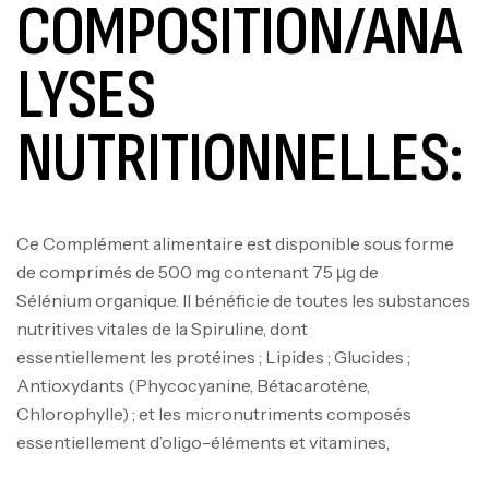
COMPOSITION/ANA
LYSES
NUTRITIONNELLES:
Mega Creatine CREAPURE – 306 Gr –
Ce Complément alimentaire est disponible sous forme
Biotech USA
de comprimés de 500 mg contenant 75 µg de
CREATINE
Sélénium organique. Il bénéficie de toutes les substances
126
د.ت
nutritives vitales de la Spiruline, dont
essentiellement les protéines ; Lipides ; Glucides ;
100% Pure Whey – 2,27kg – BIOTECHUSA
Antioxydants (Phycocyanine, Bétacarotène,
Autres
Chlorophylle) ; et les micronutriments composés
269
د.ت
essentiellement d’oligo-éléments et vitamines,