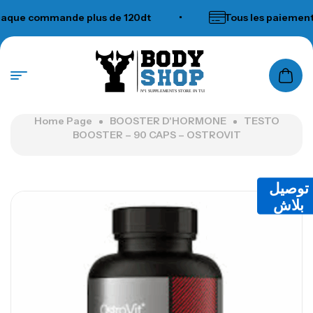
ue commande plus de 120dt
•
Tous les paiements a
N°1 SUPPLEMENTS STORE IN TUNISIA
Home Page
BOOSTER D'HORMONE
TESTO
BOOSTER – 90 CAPS – OSTROVIT
توصيل
بلاش