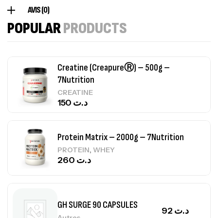
Autres
AVIS (0)
84
د.ت
POPULAR
PRODUCTS
Creatine (CreapureⓇ) – 500g –
7Nutrition
CREATINE
150
د.ت
Protein Matrix – 2000g – 7Nutrition
,
PROTEIN
WHEY
260
د.ت
GH SURGE 90 CAPSULES
92
د.ت
Autres