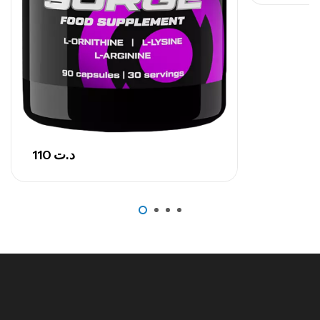
110
د.ت