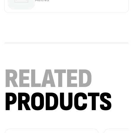
Mega Creatine CREAPURE – 306 Gr –
Biotech USA
CREATINE
126
د.ت
100% Pure Whey – 2,27kg – BIOTECHUSA
Autres
RELATED
269
د.ت
PRODUCTS
Omega 3 – 100 Gélules – Scitec Nutrition
Autres
84
د.ت
Creatine (CreapureⓇ) – 500g –