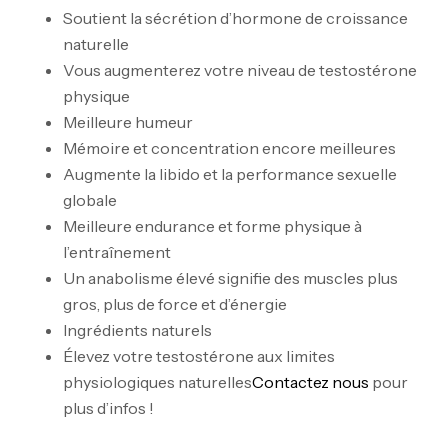
Soutient la sécrétion d’hormone de croissance
naturelle
Vous augmenterez votre niveau de testostérone
physique
Meilleure humeur
Mémoire et concentration encore meilleures
Mega Creatine CREAPURE – 306 Gr –
Augmente la libido et la performance sexuelle
Biotech USA
globale
CREATINE
Meilleure endurance et forme physique à
126
د.ت
l’entraînement
Un anabolisme élevé signifie des muscles plus
100% Pure Whey – 2,27kg – BIOTECHUSA
gros, plus de force et d’énergie
Autres
Ingrédients naturels
269
د.ت
Élevez votre testostérone aux limites
physiologiques naturelles
Contactez nous
pour
plus d’infos !
Omega 3 – 100 Gélules – Scitec Nutrition