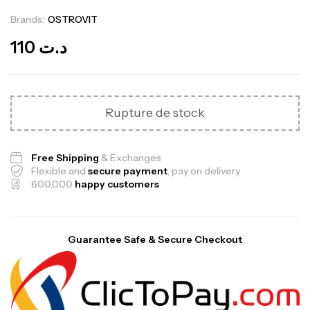
Brands:
OSTROVIT
Out Of Stock
110
د.ت
Rupture de stock
Free Shipping
& Exchanges
Flexible and
secure payment
, pay on delivery
600,000
happy customers
Guarantee Safe & Secure Checkout