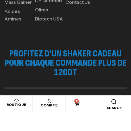
DY Nutrition
Mass Gainer
Contact Us
Olimp
Acides
Amines
Biotech USA
PROFITEZ D'UN SHAKER CADEAU
POUR CHAQUE COMMANDE PLUS DE
120DT
0
Copyright © 2024
Ads valley.
All rights reserved
BOUTIQUE
COMPTE
SEARCH