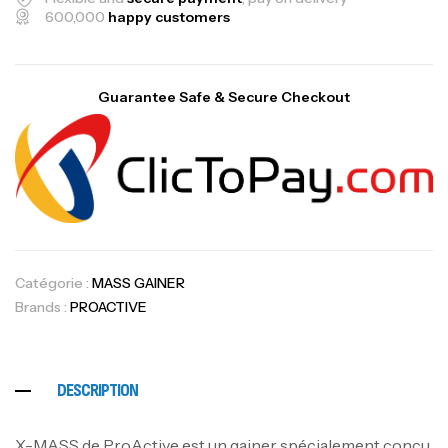
600,000
happy customers
Guarantee Safe & Secure Checkout
Catégorie :
MASS GAINER
Brands :
PROACTIVE
DESCRIPTION
X-MASS de ProActive est un gainer spécialement conçu