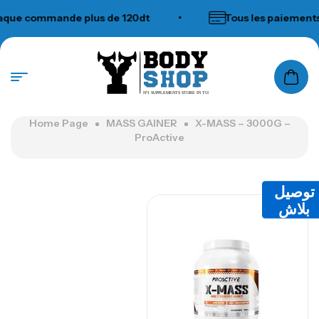
ue commande plus de 120dt
•
Tous les paiements a
N°1 SUPPLEMENTS STORE IN TUNISIA
Home Page
MASS GAINER
X-MASS – 3000G –
ProActive
توصيل
بلاش