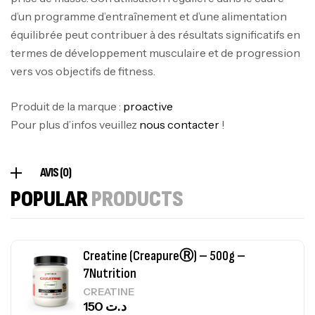
Biotech USA
d’un programme d’entraînement et d’une alimentation
CREATINE
126
د.ت
équilibrée peut contribuer à des résultats significatifs en
termes de développement musculaire et de progression
vers vos objectifs de fitness.
100% Pure Whey – 2,27kg – BIOTECHUSA
Autres
Produit de la marque :
proactive
269
د.ت
Pour plus d’infos veuillez
nous contacter
!
Omega 3 – 100 Gélules – Scitec Nutrition
AVIS (0)
Autres
POPULAR
PRODUCTS
84
د.ت
Creatine (CreapureⓇ) – 500g –
7Nutrition
CREATINE
150
د.ت