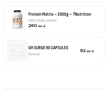
Protein Matrix – 2000g – 7Nutrition
,
PROTEIN
WHEY
260
د.ت
GH SURGE 90 CAPSULES
92
د.ت
Autres
Mega Creatine CREAPURE – 306 Gr –
Biotech USA
CREATINE
126
د.ت
100% Pure Whey – 2,27kg – BIOTECHUSA