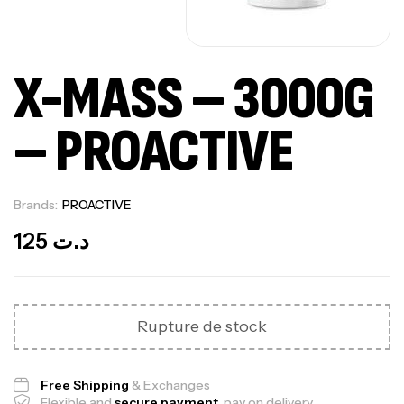
X-MASS – 3000G
– PROACTIVE
Brands:
PROACTIVE
Out Of Stock
125
د.ت
Rupture de stock
Free Shipping
& Exchanges
Flexible and
secure payment
, pay on delivery