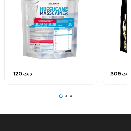
GH SURGE 90 CAPSULES
92
د.ت
Autres
120
د.ت
309
د.ت